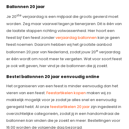
Ballonnen 20 jaar
ste
Je 20
verjaardag is een mijlpaal die groots gevierd moet
worden. Zeg maar vaarwel tegen je tienerjaren. Dit is één van
de laatste stappen richting volwassenheid. Hier hoort een
feest bij! Een feest zonder
verjaardag ballonnen
kan je geen
feest noemen. Daarom hebben wij het grootste aanbod
e
ballonnen 20 jaar van Nederland, zodat jouw 20
verjaardag
er één wordt om nooit meer te vergeten. Wat voor soort feest
je ook wilt geven, hier vind je de ballonnen die jij zoekt.
Bestel ballonnen 20 jaar eenvoudig online
Het organiseren van een feest is minder eenvoudig dan het
vieren van een feest.
Feestartikelen kopen
maken wij zo
makkelijk mogelijk voor je zodat je alles snel en eenvoudig
geregeld hebt. Al onze
feestartikelen 20 jaar
zijn ingedeeld in
overzichtelijke categorieën, zodat jij in een handomdraai de
ballonnen kan vinden die je zoekt en meer. Bestellingen voor
16:00 worden de volgende dag bezorgd.