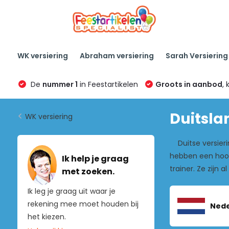
WK versiering
Abraham versiering
Sarah Versiering
De
nummer 1
in Feestartikelen
Groots in aanbod
, 
Duitsla
WK versiering
Duitse versiering
hebben een hoop
Ik help je graag
trainer. Ze zijn 
met zoeken.
Ik leg je graag uit waar je
rekening mee moet houden bij
Nede
het kiezen.