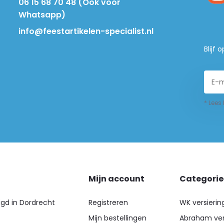
06 15 68 70 48 (Ook voor
Whatsapp)
info@feestartikelen-specialist.nl
Blijf
* Lees
Mijn account
Categori
igd in Dordrecht
Registreren
WK versierin
Mijn bestellingen
Abraham ver