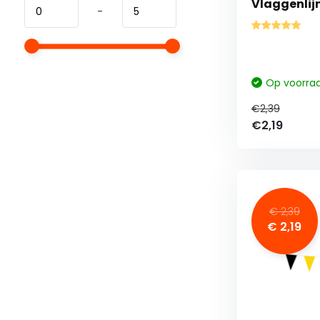
Vlaggenlijn
-
Op voorra
€2,39
€2,19
€ 2,39
€ 2,19