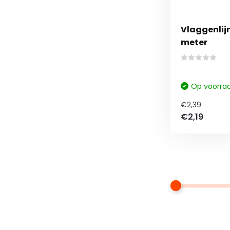
Vlaggenlijn
meter
Op voorra
€2,39
€2,19