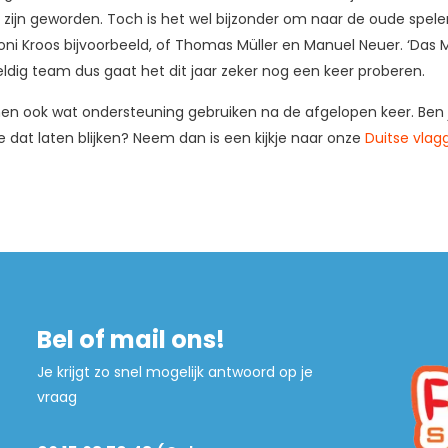
ijn geworden. Toch is het wel bijzonder om naar de oude spelers
oni Kroos bijvoorbeeld, of Thomas Müller en Manuel Neuer. ‘Das
dig team dus gaat het dit jaar zeker nog een keer proberen.
en ook wat ondersteuning gebruiken na de afgelopen keer. Ben j
je dat laten blijken? Neem dan is een kijkje naar onze
Duitse vlagg
Bel of mail ons!
Je krijgt zo snel mogelijk antwoord op je
vraag