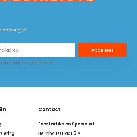
 op de hoogte!
Abonneer
 hier de wettelijke beperkingen
eën
Contact
g
Feestartikelen Specialist
siering
Helmholtzstraat 5 A