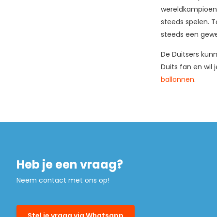
wereldkampioen z
steeds spelen. T
steeds een gewel
De Duitsers kunn
Duits fan en wil 
ballonnen
.
Heb je een vraag?
Neem contact met ons op!
Stel je vraag via Whatsapp