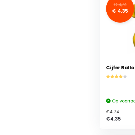
€ 4,74
€ 4,35
Cijfer Ball
Op voorra
€4,74
€4,35