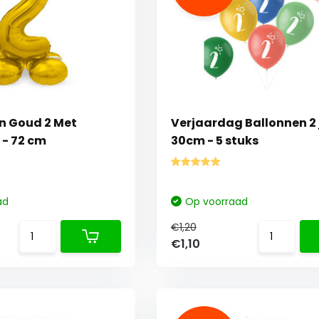
on Goud 2 Met
Verjaardag Ballonnen 2 
- 72 cm
30cm - 5 stuks
ad
Op voorraad
€1,20
€1,10