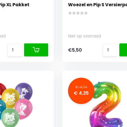
ip XL Pakket
Woezel en Pip S Versier
aad
Niet op voorraad
€5,50
€ 4,74
€ 4,35