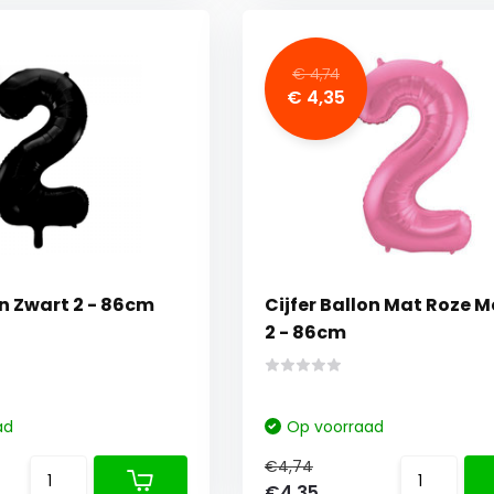
€ 4,74
€ 4,35
on Zwart 2 - 86cm
Cijfer Ballon Mat Roze M
2 - 86cm
ad
Op voorraad
€4,74
€4,35