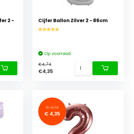
Cijfer Ballon Zilver 2 - 86cm
Op voorraad
€4,74
€4,35
€ 4,74
€ 4,35