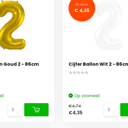
€ 4,74
€ 4,35
on Goud 2 - 86cm
Cijfer Ballon Wit 2 - 86c
ad
Op voorraad
€4,74
€4,35