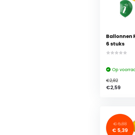
Ballonnen R
6 stuks
Op voorra
€2,82
€2,59
€ 5,88
€ 5,39