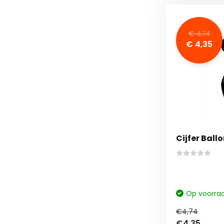
€ 4,74
€ 4,35
Cijfer Ball
Op voorra
€4,74
€4,35