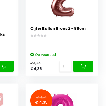
Cijfer Ballon Brons 2 - 86cm
uks
Op voorraad
€4,74
€4,35
€ 4,74
€ 4,35