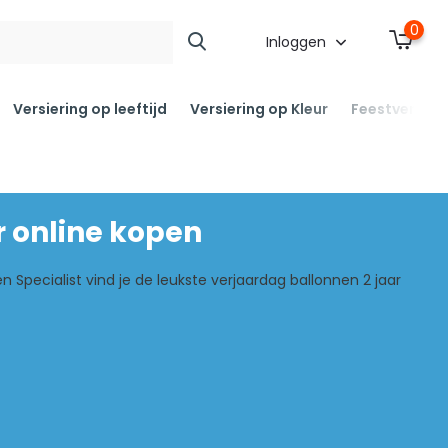
0
Inloggen
Versiering op leeftijd
Versiering op Kleur
Feestversier
 online kopen
 Specialist vind je de leukste verjaardag ballonnen 2 jaar