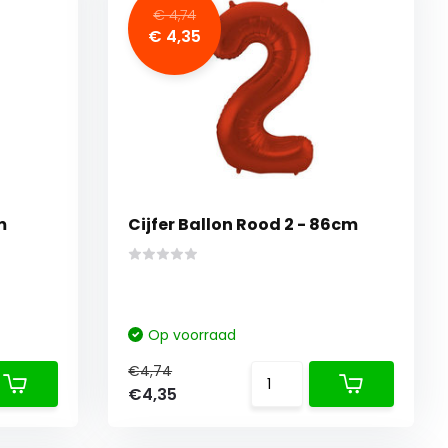
€ 4,74
€ 4,35
m
Cijfer Ballon Rood 2 - 86cm
Op voorraad
€4,74
€4,35