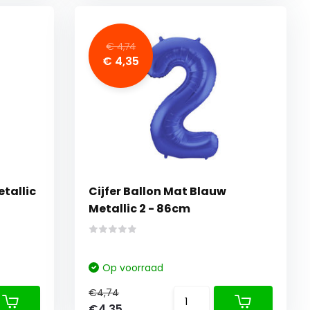
€ 4,74
€ 4,35
etallic
Cijfer Ballon Mat Blauw
Metallic 2 - 86cm
Op voorraad
€4,74
€4,35