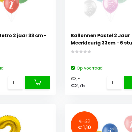
etro 2 jaar 33 cm -
Ballonnen Pastel 2 Jaar
Meerkleurig 33cm - 6 st
ad
Op voorraad
€3,-
€2,75
€ 1,20
€ 1,10