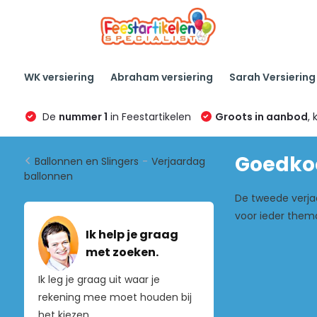
WK versiering
Abraham versiering
Sarah Versiering
De
nummer 1
in Feestartikelen
Groots in aanbod
, 
Goedkoo
Ballonnen en Slingers
-
Verjaardag
ballonnen
De tweede verjaa
voor ieder them
Ik help je graag
met zoeken.
Ik leg je graag uit waar je
rekening mee moet houden bij
het kiezen.