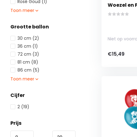
Rosé Goud
(1)
Woezel en P
Toon meer
Grootte ballon
30 cm
(2)
Niet op voorr
36 cm
(1)
€15,49
72 cm
(3)
81 cm
(8)
86 cm
(5)
Toon meer
Cijfer
2
(19)
Prijs