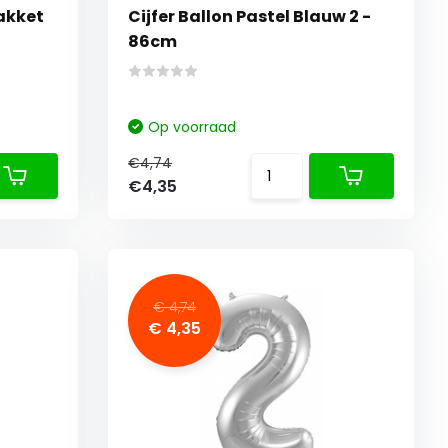
pakket
Cijfer Ballon Pastel Blauw 2 -
86cm
Op voorraad
€4,74
€4,35
€ 4,74
€ 4,35