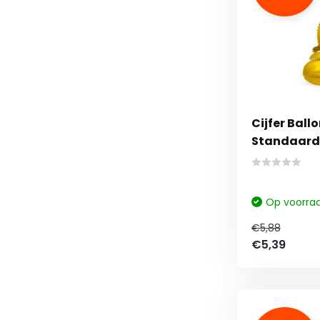
Cijfer Ball
Standaard 
Op voorra
€5,88
€5,39