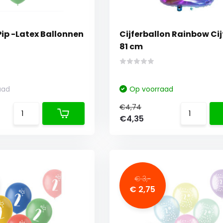
Pip -Latex Ballonnen
Cijferballon Rainbow Cijfer 2 -
81 cm
aad
Op voorraad
€4,74
€4,35
€ 3,-
€ 2,75