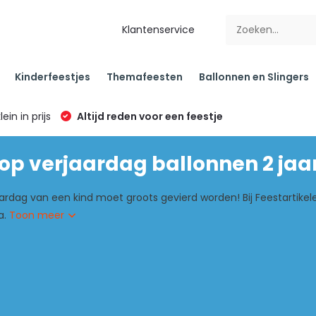
Klantenservice
Kinderfeestjes
Themafeesten
Ballonnen en Slingers
klein in prijs
Altijd reden voor een feestje
p verjaardag ballonnen 2 jaar
rdag van een kind moet groots gevierd worden! Bij Feestartikelen
a.
Toon meer