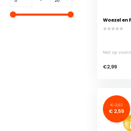
-
Woezel en 
Niet op voorr
€2,99
€ 2,82
€ 2,59