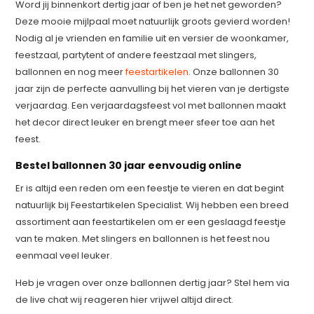
Word jij binnenkort dertig jaar of ben je het net geworden?
Deze mooie mijlpaal moet natuurlijk groots gevierd worden!
Nodig al je vrienden en familie uit en versier de woonkamer,
feestzaal, partytent of andere feestzaal met slingers,
ballonnen en nog meer
feestartikelen
. Onze ballonnen 30
jaar zijn de perfecte aanvulling bij het vieren van je dertigste
verjaardag. Een verjaardagsfeest vol met ballonnen maakt
het decor direct leuker en brengt meer sfeer toe aan het
feest.
Bestel ballonnen 30 jaar eenvoudig online
Er is altijd een reden om een feestje te vieren en dat begint
natuurlijk bij Feestartikelen Specialist. Wij hebben een breed
assortiment aan feestartikelen om er een geslaagd feestje
van te maken. Met slingers en ballonnen is het feest nou
eenmaal veel leuker.
Heb je vragen over onze ballonnen dertig jaar? Stel hem via
de live chat wij reageren hier vrijwel altijd direct.