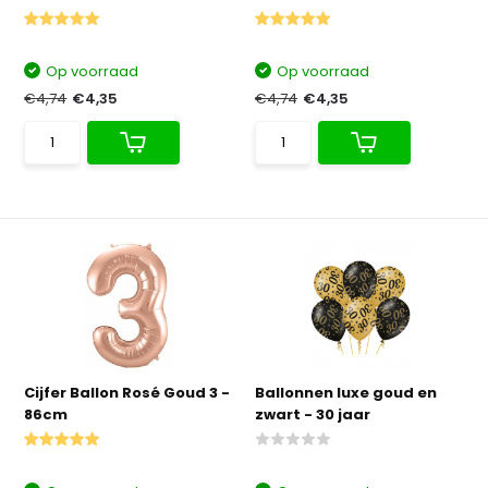
Op voorraad
Op voorraad
€4,74
€4,35
€4,74
€4,35
Cijfer Ballon Rosé Goud 3 -
Ballonnen luxe goud en
86cm
zwart - 30 jaar