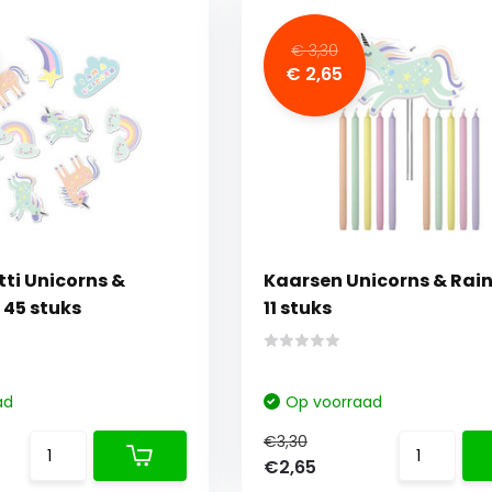
€ 3,30
€ 2,65
ti Unicorns &
Kaarsen Unicorns & Rai
 45 stuks
11 stuks
ad
Op voorraad
€3,30
€2,65