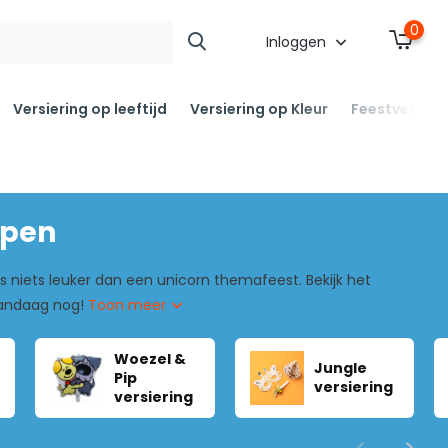
0
Inloggen
Versiering op leeftijd
Versiering op Kleur
Feestversier
open
 is niets leuker dan een unicorn themafeest. Bekijk het
 vandaag nog!
Toon meer
Woezel &
Jungle
Pip
versiering
versiering