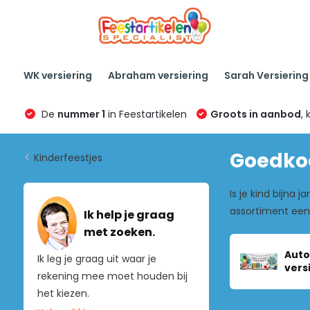
WK versiering
Abraham versiering
Sarah Versiering
De
nummer 1
in Feestartikelen
Groots in aanbod
, 
Goedkoo
Kinderfeestjes
Is je kind bijna 
assortiment eenh
Ik help je graag
met zoeken.
Auto
Ik leg je graag uit waar je
vers
rekening mee moet houden bij
het kiezen.