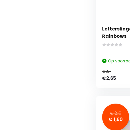
Lettersling
Rainbows
Op voorra
€3,-
€2,65
€ 2,10
€ 1,60