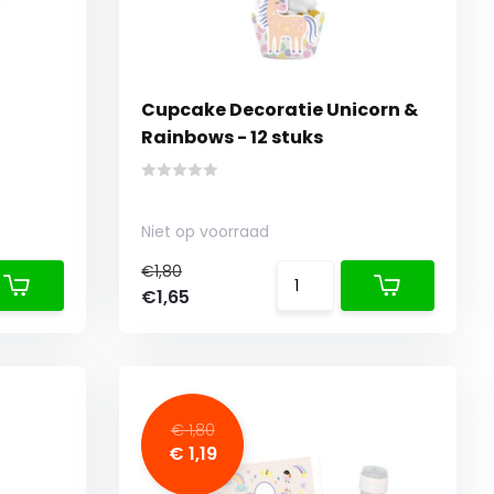
Cupcake Decoratie Unicorn &
Rainbows - 12 stuks
Niet op voorraad
€1,80
€1,65
€ 1,80
€ 1,19