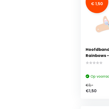
€ 1,50
Hoofdband
Rainbows -
Op voorra
€3,-
€1,50