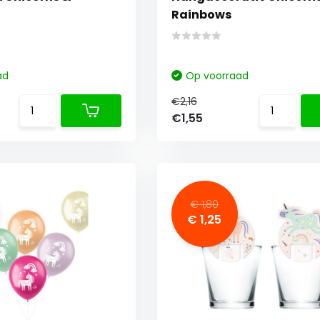
Rainbows
ad
Op voorraad
€2,16
€1,55
€ 1,80
€ 1,25