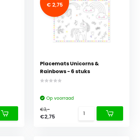
€ 2,75
Placemats Unicorns &
Rainbows - 6 stuks
Op voorraad
€3,-
€2,75