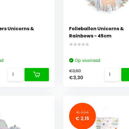
ers Unicorns &
Folieballon Unicorns &
Rainbows - 45cm
ad
Op voorraad
€3,60
€3,30
€ 2,34
€ 2,15