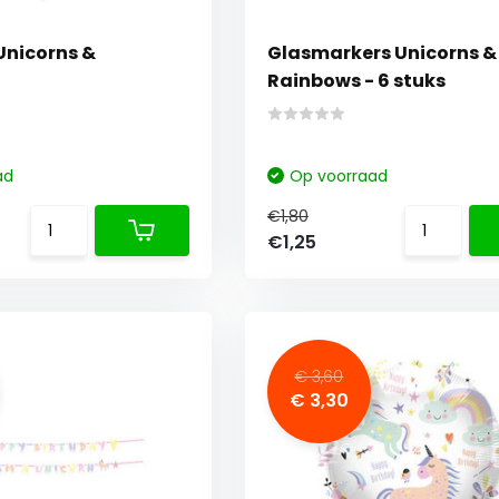
Unicorns &
Glasmarkers Unicorns &
Rainbows - 6 stuks
ad
Op voorraad
€1,80
€1,25
€ 3,60
€ 3,30