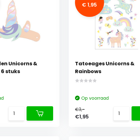
€ 1,95
en Unicorns &
Tatoeages Unicorns &
 6 stuks
Rainbows
ad
Op voorraad
€3,-
€1,95