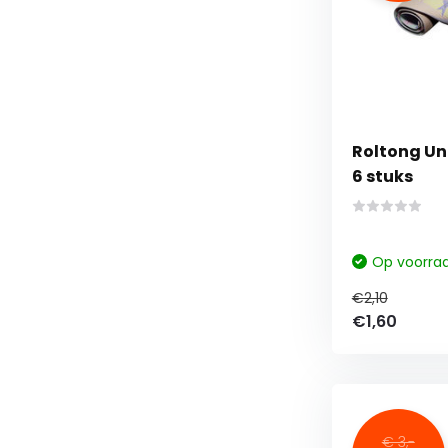
Roltong Un
6 stuks
Op voorra
€2,10
€1,60
€ 3,-