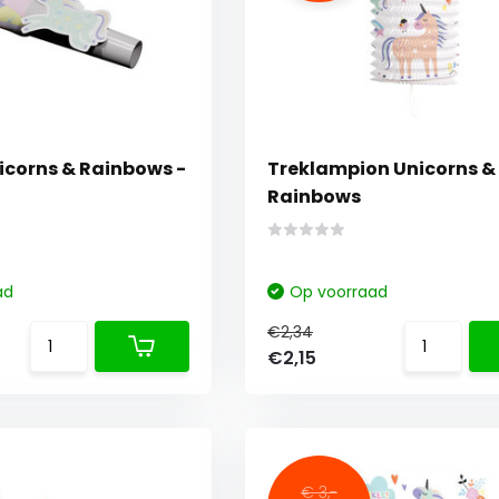
icorns & Rainbows -
Treklampion Unicorns &
Rainbows
ad
Op voorraad
€2,34
€2,15
€ 3,-