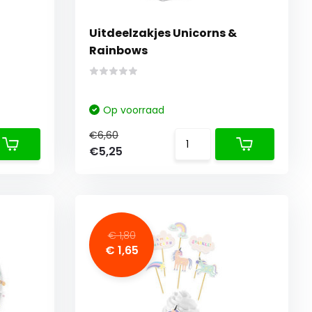
Uitdeelzakjes Unicorns &
Rainbows
Op voorraad
€6,60
€5,25
€ 1,80
€ 1,65