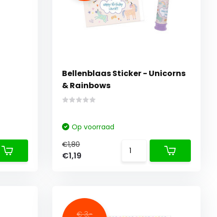
Bellenblaas Sticker - Unicorns
& Rainbows
Op voorraad
€1,80
€1,19
€ 3,-