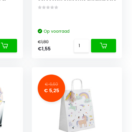
Op voorraad
€1,80
€1,55
€ 6,60
€ 5,25