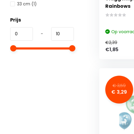
33 cm
(1)
Rainbows
Prijs
Op voorra
-
€2,39
€1,85
€ 3,59
€ 3,29