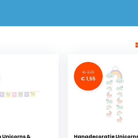
€ 2,16
€ 1,55
n Unicorns &
Hangdecoratie Unicorn