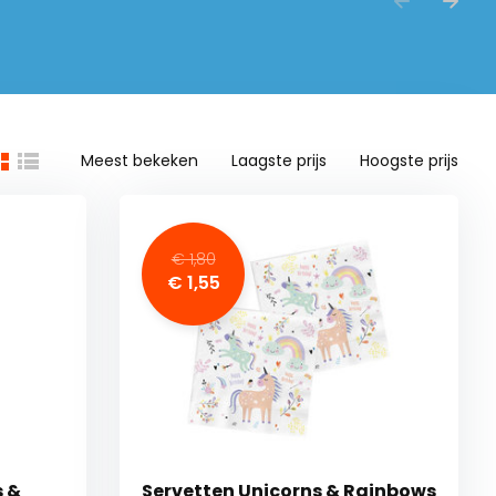
Meest bekeken
Laagste prijs
Hoogste prijs
€ 1,80
€ 1,55
s &
Servetten Unicorns & Rainbows