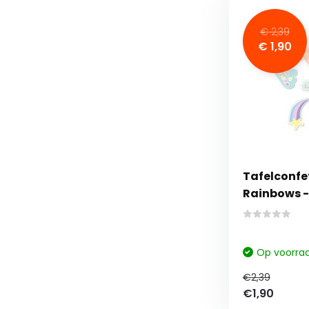
€ 2,39
€ 1,90
Tafelconfet
Rainbows -
Op voorra
€2,39
€1,90