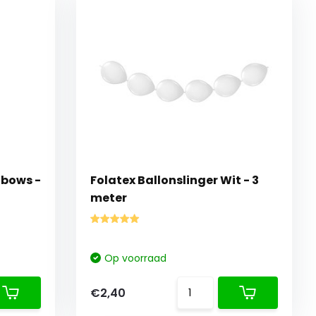
nbows -
Folatex Ballonslinger Wit - 3
meter
Op voorraad
€2,40