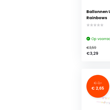
Ballonnen 
Rainbows
Op voorra
€3,59
€3,29
€ 3,-
€ 2,65