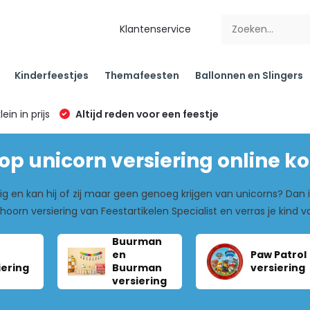
Klantenservice
Kinderfeestjes
Themafeesten
Ballonnen en Slingers
klein in prijs
Altijd reden voor een feestje
p unicorn versiering online k
jarig en kan hij of zij maar geen genoeg krijgen van unicorns? Dan
oorn versiering van Feestartikelen Specialist en verras je kind
Buurman
en
Paw Patrol
iering
Buurman
versiering
versiering