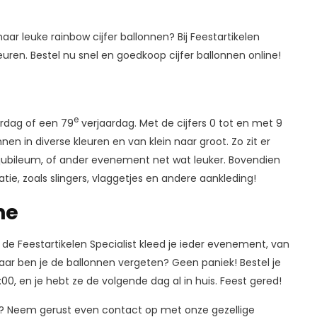
ar leuke rainbow cijfer ballonnen? Bij Feestartikelen
kleuren. Bestel nu snel en goedkoop cijfer ballonnen online!
e
rdag of een 79
verjaardag. Met de cijfers 0 tot en met 9
nnen in diverse kleuren en van klein naar groot. Zo zit er
jubileum, of ander evenement net wat leuker. Bovendien
ie, zoals slingers, vlaggetjes en andere aankleding!
ne
de Feestartikelen Specialist kleed je ieder evenement, van
maar ben je de ballonnen vergeten? Geen paniek! Bestel je
:00, en je hebt ze de volgende dag al in huis. Feest gered!
nt? Neem gerust even contact op met onze gezellige