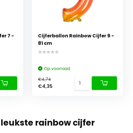
Cijferballon Rainbow Cijfer 9 -
81 cm
Op voorraad
€4,74
€4,35
 leukste rainbow cijfer