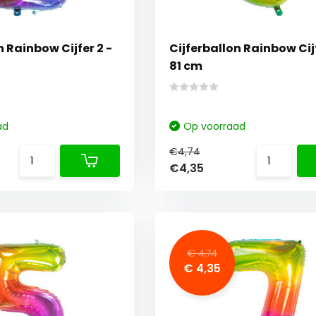
2 -
Cijferballon Rainbow Cijfer 3 -
81 cm
ad
Op voorraad
€4,74
€4,35
€ 4,74
€ 4,35