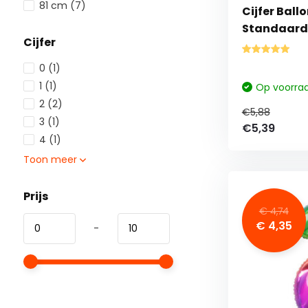
81 cm
(7)
Cijfer Ball
Standaard 
Cijfer
0
(1)
1
(1)
Op voorra
2
(2)
€5,88
3
(1)
€5,39
4
(1)
Toon meer
Prijs
€ 4,74
€ 4,35
-