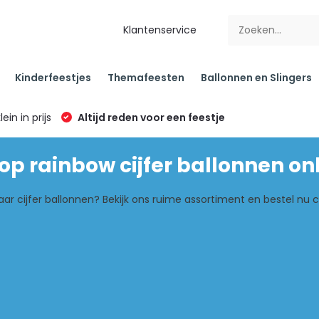
Klantenservice
Kinderfeestjes
Themafeesten
Ballonnen en Slingers
klein in prijs
Altijd reden voor een feestje
p rainbow cijfer ballonnen on
aar cijfer ballonnen? Bekijk ons ruime assortiment en bestel nu c