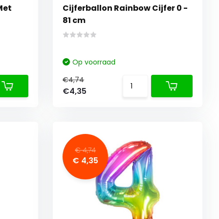
Met
Cijferballon Rainbow Cijfer 0 -
81 cm
Op voorraad
€4,74
€4,35
€ 4,74
€ 4,35