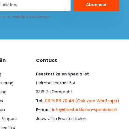
Abonneer
 hier de wettelijke beperkingen
eën
Contact
g
Feestartikelen Specialist
siering
Helmholtzstraat 5 A
ring
3316 GJ Dordrecht
es
Tel:
06 15 68 70 48 (Ook voor Whatsapp)
en
E-mail:
info@feestartikelen-specialist.nl
 Slingers
Jouw #1 in Feestartikelen
 leeftijd