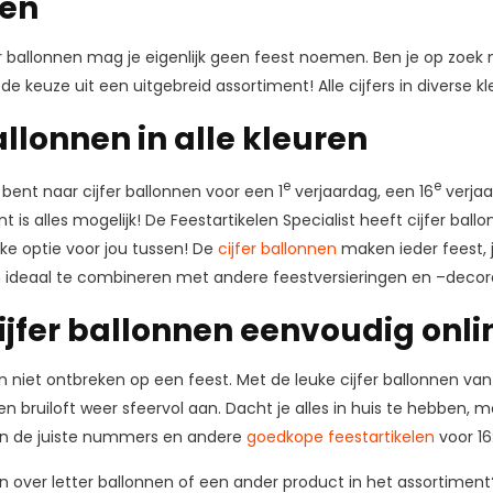
nen
 ballonnen mag je eigenlijk geen feest noemen. Ben je op zoek na
 de keuze uit een uitgebreid assortiment! Alle cijfers in diverse 
allonnen in alle kleuren
e
e
 bent naar cijfer ballonnen voor een 1
verjaardag, een 16
verjaa
t is alles mogelijk! De Feestartikelen Specialist heeft cijfer ballo
uke optie voor jou tussen! De
cijfer ballonnen
maken ieder feest, 
n ideaal te combineren met andere feestversieringen en –decorat
cijfer ballonnen eenvoudig onli
niet ontbreken op een feest. Met de leuke cijfer ballonnen van 
en bruiloft weer sfeervol aan. Dacht je alles in huis te hebben, 
 in de juiste nummers en andere
goedkope feestartikelen
voor 16
en over letter ballonnen of een ander product in het assortime