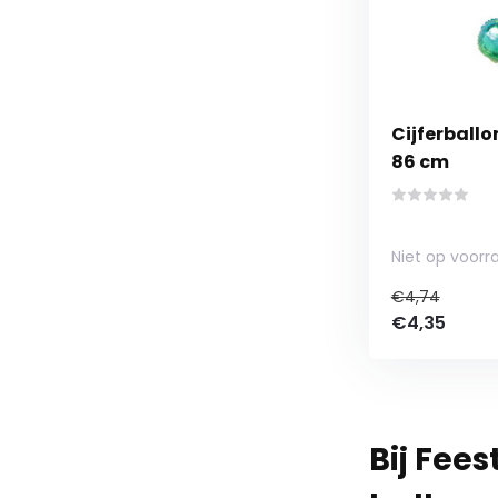
Cijferballon Rainbow Cijfer 
86 cm
Niet op voorr
€4,74
€4,35
Bij Fees