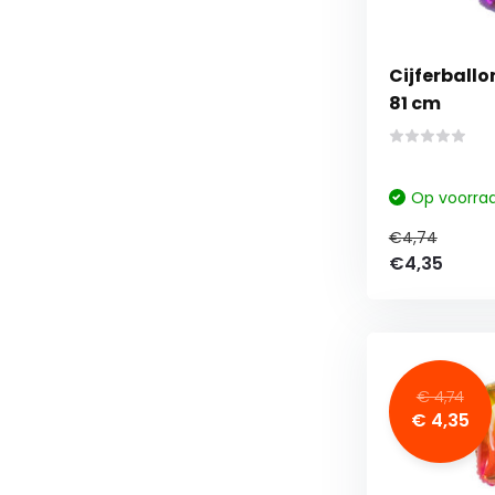
Cijferballon Rainbow Cijfer 
81 cm
Op voorra
€4,74
€4,35
€ 4,74
€ 4,35