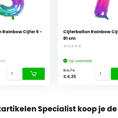
5 -
Cijferballon Rainbow Cijfer 7 -
81 cm
aad
Op voorraad
€4,74
€4,35
tartikelen Specialist koop je de