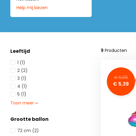
Help mij kiezen
9
Producten
Leeftijd
1
(1)
2
(2)
€ 5,88
3
(1)
€ 5,39
4
(1)
5
(1)
Toon meer
Grootte ballon
72 cm
(2)