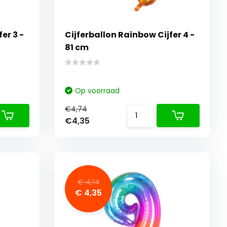
Cijferballon Rainbow Cijfer 4 -
81 cm
Op voorraad
€4,74
€4,35
€ 4,74
€ 4,35