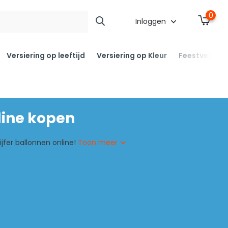
0
Inloggen
Versiering op leeftijd
Versiering op Kleur
Feestversier
line kopen
ijfer ballonnen online!
Toon meer