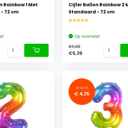
on Rainbow 1 Met
Cijfer Ballon Rainbow 2 
- 72 cm
Standaard - 72 cm
ad
Op voorraad
€5,88
€5,39
€ 4,74
€ 4,35