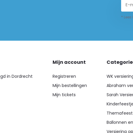
* Lees
Mijn account
Categori
igd in Dordrecht
Registreren
WK versierin
Mijn bestellingen
Abraham ver
Mijn tickets
Sarah Versie
Kinderfeestj
Themafeest
Ballonnen en
Versiering op