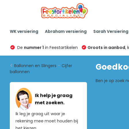
WK versiering
Abraham versiering
Sarah Versiering
De
nummer 1
in Feestartikelen
Groots in aanbod
, 
Goedkoo
Ballonnen en Slingers
-
Cijfer
ballonnen
Ben je op zoek n
Ik help je graag
met zoeken.
Ik leg je graag uit waar je
rekening mee moet houden bij
het kiezen.