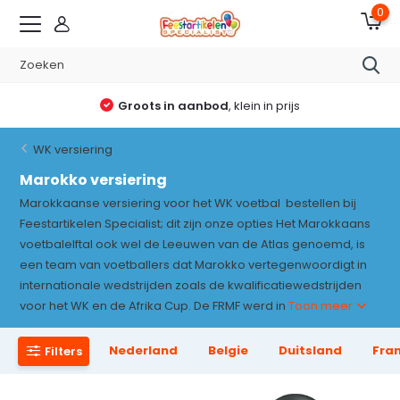
0
Groots in aanbod
, klein in prijs
WK versiering
Marokko versiering
Marokkaanse versiering voor het WK voetbal bestellen bij
Feestartikelen Specialist; dit zijn onze opties Het Marokkaans
voetbalelftal ook wel de Leeuwen van de Atlas genoemd, is
een team van voetballers dat Marokko vertegenwoordigt in
internationale wedstrijden zoals de kwalificatiewedstrijden
voor het WK en de Afrika Cup. De FRMF werd in
Toon meer
Nederland
Belgie
Duitsland
Fran
Filters