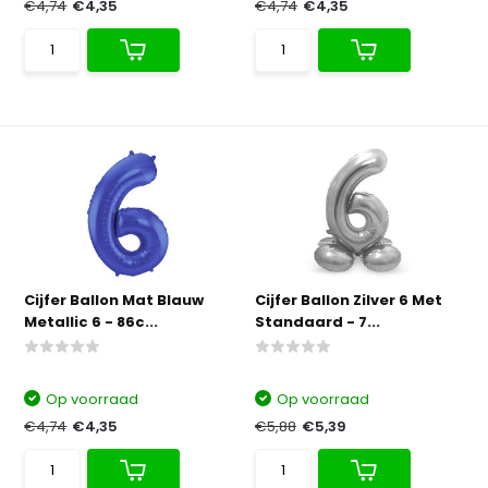
€4,74
€4,35
€4,74
€4,35
Cijfer Ballon Mat Blauw
Cijfer Ballon Zilver 6 Met
Metallic 6 - 86c...
Standaard - 7...
Op voorraad
Op voorraad
€4,74
€4,35
€5,88
€5,39