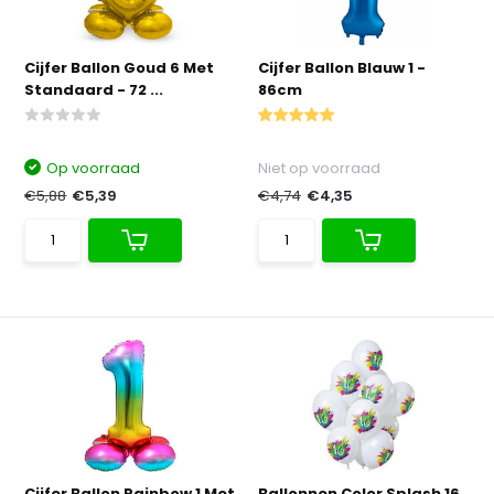
Cijfer Ballon Goud 6 Met
Cijfer Ballon Blauw 1 -
Standaard - 72 ...
86cm
Op voorraad
Niet op voorraad
€5,88
€5,39
€4,74
€4,35
Cijfer Ballon Rainbow 1 Met
Ballonnen Color Splash 16