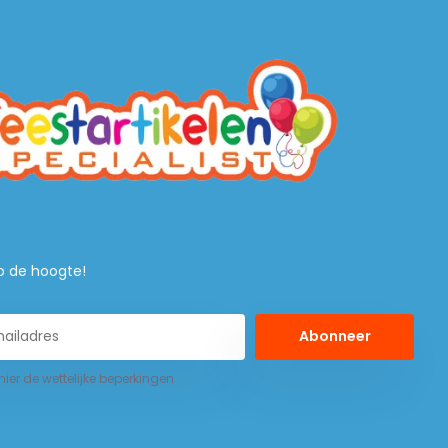
 op de hoogte!
Abonneer
 hier de wettelijke beperkingen