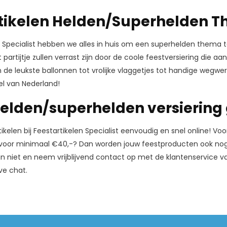
tikelen Helden/Superhelden 
en Specialist hebben we alles in huis om een superhelden thema to
 partijtje zullen verrast zijn door de coole feestversiering die
 de leukste ballonnen tot vrolijke vlaggetjes tot handige wegwer
el van Nederland!
helden/superhelden versiering
rtikelen bij Feestartikelen Specialist eenvoudig en snel online! V
je voor minimaal €40,-? Dan worden jouw feestproducten ook nog
an niet en neem vrijblijvend contact op met de klantenservice van
ve chat.