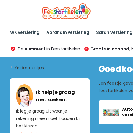
WK versiering
Abraham versiering
Sarah Versiering
De
nummer 1
in Feestartikelen
Groots in aanbod
, 
Goedkoo
Kinderfeestjes
Een feestje gev
feestartikelen v
Ik help je graag
met zoeken.
Auto
Ik leg je graag uit waar je
vers
rekening mee moet houden bij
het kiezen.