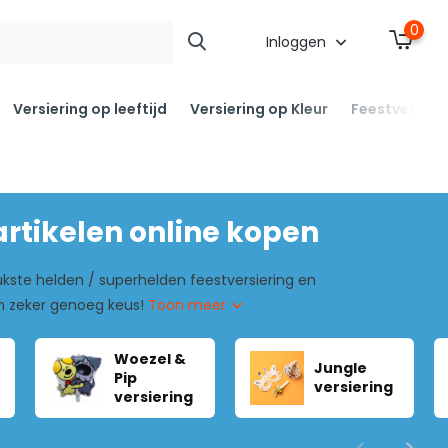
0
Inloggen
Versiering op leeftijd
Versiering op Kleur
Feestversier
rtikelen online kopen
kste helden / superhelden feestversiering en
 en zeker genoeg keus!
Toon meer
Woezel &
Jungle
Pip
versiering
versiering