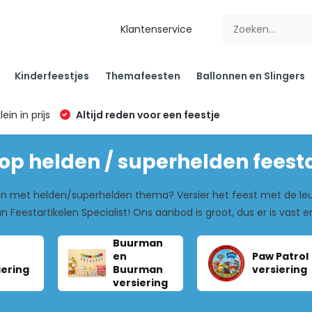
Klantenservice
Kinderfeestjes
Themafeesten
Ballonnen en Slingers
klein in prijs
Altijd reden voor een feestje
p helden / superhelden feesta
en met helden/superhelden thema? Versier het feest met de leu
an Feestartikelen Specialist! Ons aanbod is groot, dus er is vast
Buurman
en
Paw Patrol
iering
Buurman
versiering
versiering