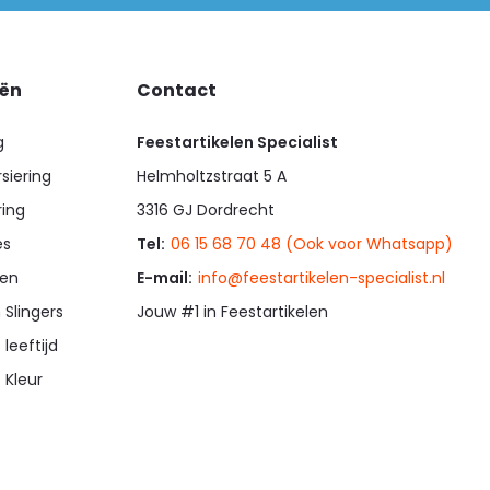
eën
Contact
g
Feestartikelen Specialist
siering
Helmholtzstraat 5 A
ring
3316 GJ Dordrecht
es
Tel:
06 15 68 70 48 (Ook voor Whatsapp)
en
E-mail:
info@feestartikelen-specialist.nl
 Slingers
Jouw #1 in Feestartikelen
 leeftijd
 Kleur