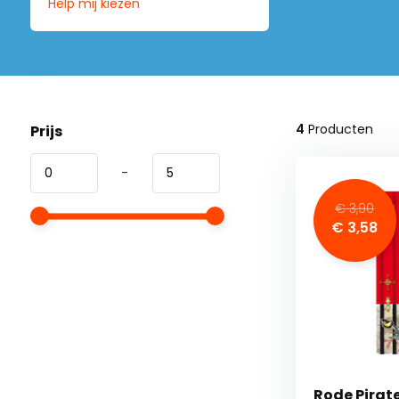
Help mij kiezen
4
Producten
Prijs
-
€ 3,90
€ 3,58
Rode Pirat