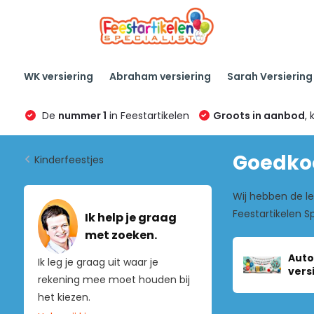
WK versiering
Abraham versiering
Sarah Versiering
De
nummer 1
in Feestartikelen
Groots in aanbod
, 
Goedkoo
Kinderfeestjes
Wij hebben de le
Feestartikelen S
Ik help je graag
met zoeken.
Auto
Ik leg je graag uit waar je
vers
rekening mee moet houden bij
het kiezen.