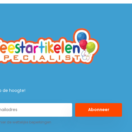
 op de hoogte!
Abonneer
 hier de wettelijke beperkingen