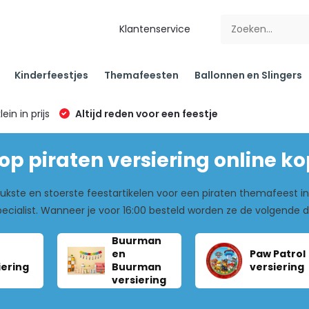
Klantenservice
Kinderfeestjes
Themafeesten
Ballonnen en Slingers
klein in prijs
Altijd reden voor een feestje
p piraten versiering online k
ukste en stoerste feestartikelen voor een piraten themafeest in
pecialist. Wanneer je voor 16:00 besteld worden ze de volgende
Buurman
en
Paw Patrol
iering
Buurman
versiering
versiering