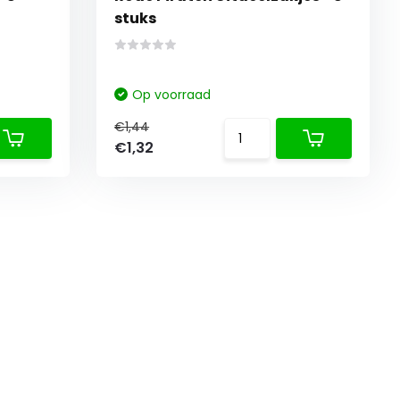
stuks
Op voorraad
€1,44
€1,32