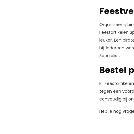
Feestve
Organiseer jij b
Feestartikelen S
leuker. Een pira
bij. Iedereen wo
Specialist.
Bestel 
Bij Feestartikel
tegen een voorde
eenvoudig bij on
Heb je nog vragen