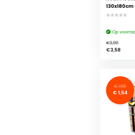
130x180cm -
Op voorra
€3,90
€3,58
€ 1,68
€ 1,54