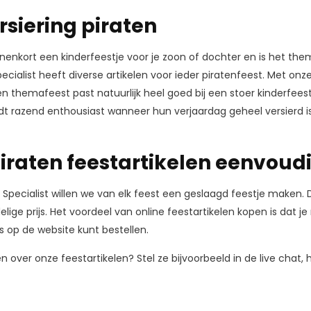
rsiering piraten
innenkort een kinderfeestje voor je zoon of dochter en is het the
pecialist heeft diverse artikelen voor ieder piratenfeest. Met onz
ten themafeest past natuurlijk heel goed bij een stoer kinderfee
rdt razend enthousiast wanneer hun verjaardag geheel versierd is
piraten feestartikelen eenvoudi
en Specialist willen we van elk feest een geslaagd feestje maken.
lige prijs. Het voordeel van online feestartikelen kopen is dat je
s op de website kunt bestellen.
 over onze feestartikelen? Stel ze bijvoorbeeld in de live chat, hi