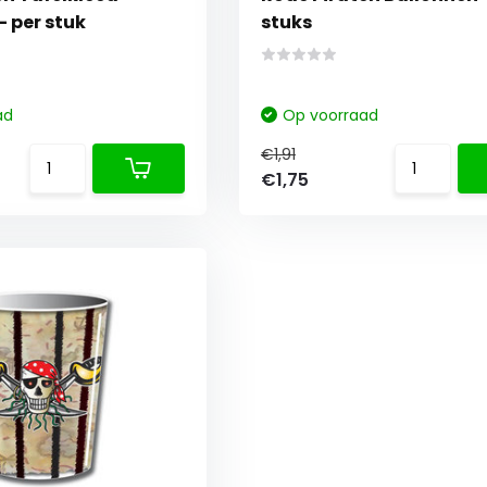
 per stuk
stuks
ad
Op voorraad
€1,91
€1,75