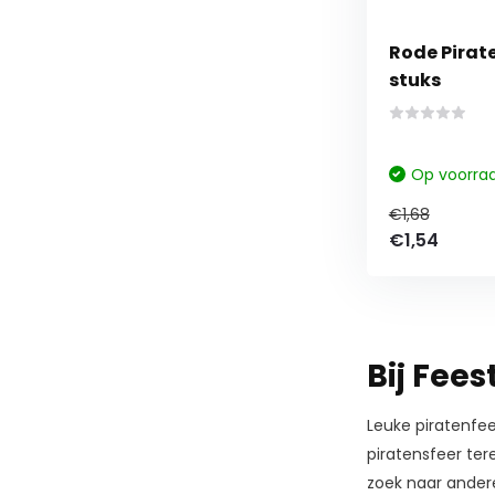
Rode Pirate
stuks
Op voorra
€1,68
€1,54
Bij Fees
Leuke piratenfee
piratensfeer ter
zoek naar andere