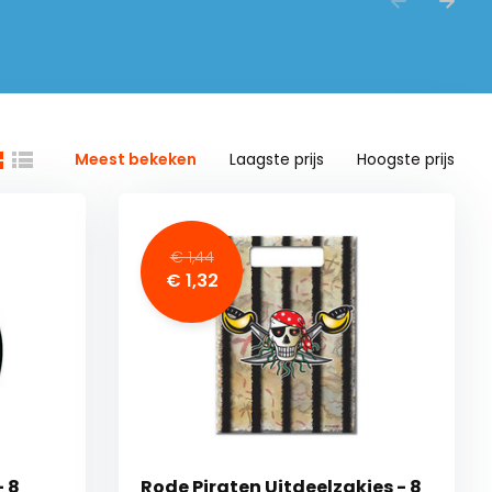
Meest bekeken
Laagste prijs
Hoogste prijs
€ 1,44
€ 1,32
- 8
Rode Piraten Uitdeelzakjes - 8