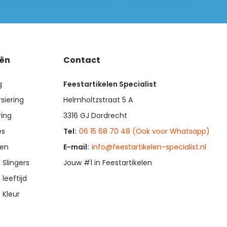
eën
Contact
g
Feestartikelen Specialist
siering
Helmholtzstraat 5 A
ring
3316 GJ Dordrecht
es
Tel:
06 15 68 70 48 (Ook voor Whatsapp)
en
E-mail:
info@feestartikelen-specialist.nl
 Slingers
Jouw #1 in Feestartikelen
 leeftijd
 Kleur