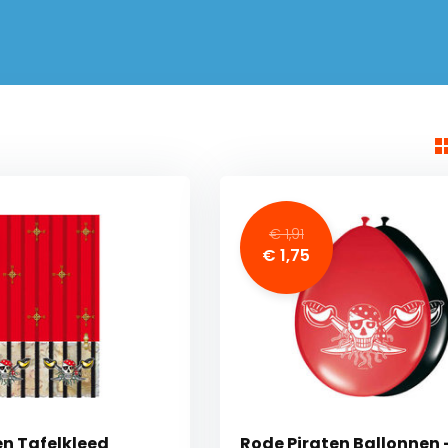
€ 1,91
€ 1,75
en Tafelkleed
Rode Piraten Ballonnen 