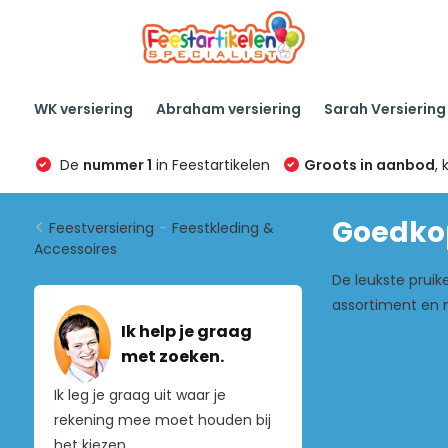
WK versiering
Abraham versiering
Sarah Versiering
De
nummer 1
in Feestartikelen
Groots in aanbod
, 
Goedkop
Feestversiering
-
Feestkleding &
Accessoires
De leukste pruike
assortiment en
Ik help je graag
met zoeken.
Ik leg je graag uit waar je
rekening mee moet houden bij
het kiezen.