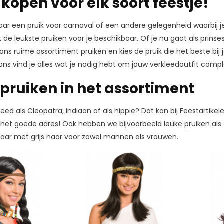
kopen voor elk soort feestje!
aar een pruik voor carnaval of een andere gelegenheid waarbij 
de leukste pruiken voor je beschikbaar. Of je nu gaat als prinses 
in ons ruime assortiment pruiken en kies de pruik die het beste bi
j ons vind je alles wat je nodig hebt om jouw verkleedoutfit com
 pruiken in het assortiment
leed als Cleopatra, indiaan of als hippie? Dat kan bij Feestartikel
p het goede adres! Ook hebben we bijvoorbeeld leuke pruiken al
baar met grijs haar voor zowel mannen als vrouwen.