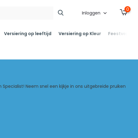
0
Inloggen
Versiering op leeftijd
Versiering op Kleur
Feestversier
n Specialist! Neem snel een kijkje in ons uitgebreide pruiken