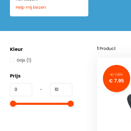
Help mij kiezen
1
Product
Kleur
Grijs
(1)
€ 7,85
Prijs
€ 7,95
-