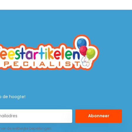
 op de hoogte!
Abonneer
 hier de wettelijke beperkingen