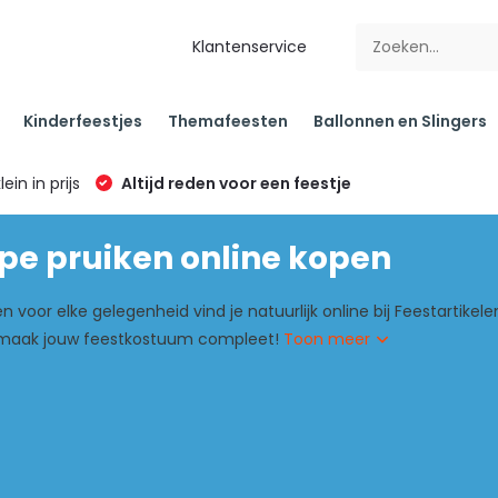
Klantenservice
Kinderfeestjes
Themafeesten
Ballonnen en Slingers
klein in prijs
Altijd reden voor een feestje
e pruiken online kopen
n voor elke gelegenheid vind je natuurlijk online bij Feestartikele
 maak jouw feestkostuum compleet!
Toon meer