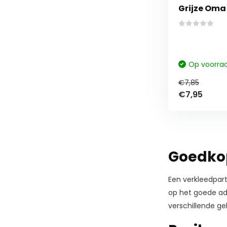
Grijze Oma 
Op voorra
€7,85
€7,95
Goedkop
Een verkleedparti
op het goede adr
verschillende ge