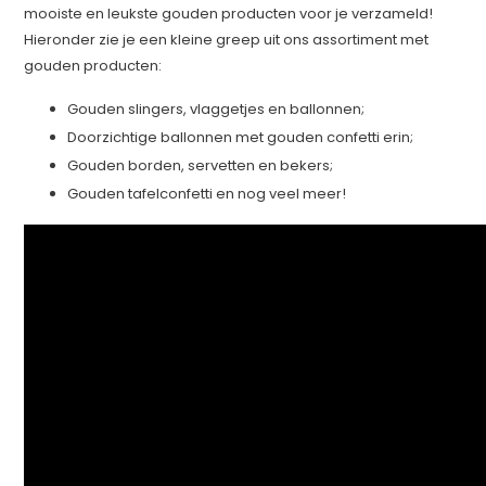
mooiste en leukste gouden producten voor je verzameld!
Hieronder zie je een kleine greep uit ons assortiment met
gouden producten:
Gouden slingers, vlaggetjes en ballonnen;
Doorzichtige ballonnen met gouden confetti erin;
Gouden borden, servetten en bekers;
Gouden tafelconfetti en nog veel meer!