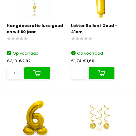
Hangdecoratie luxe goud
Letter Ballon I Goud -
en wit 80 jaar
41cm
Op voorraad
Op voorraad
€3,18
€2,92
€1,74
€1,60