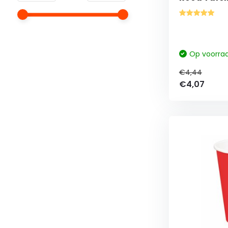
Op voorra
€4,44
€4,07