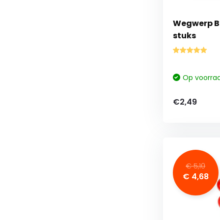
Wegwerp Be
stuks
Op voorra
€2,49
€ 5,10
€ 4,68