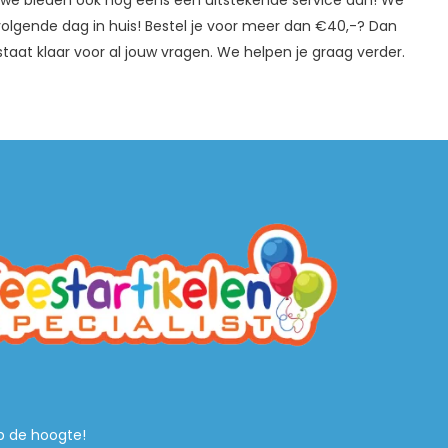
, we bieden ook nog eens een uitstekende service aan! We
e volgende dag in huis! Bestel je voor meer dan €40,-? Dan
staat klaar voor al jouw vragen. We helpen je graag verder.
 op de hoogte!