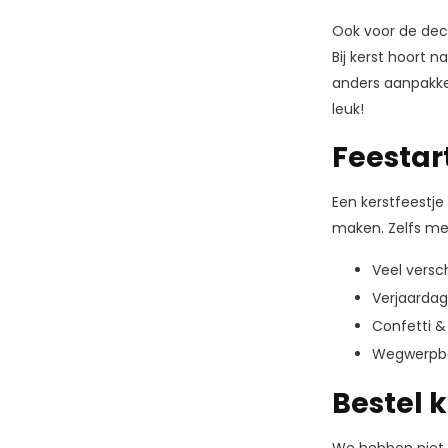
Ook voor de dece
Bij kerst hoort n
anders aanpakken
leuk!
Feestar
Een kerstfeestje
maken. Zelfs met
Veel versc
Verjaardag
Confetti &
Wegwerpbe
Bestel 