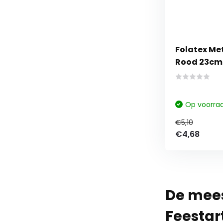
Folatex Met
Rood 23cm 
Op voorra
€5,10
€4,68
De meest
Feestart