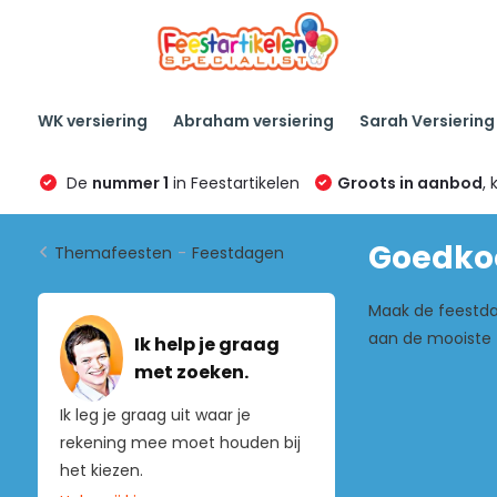
WK versiering
Abraham versiering
Sarah Versiering
De
nummer 1
in Feestartikelen
Groots in aanbod
, 
Goedkoo
Themafeesten
-
Feestdagen
Maak de feestdag
aan de mooiste 
Ik help je graag
met zoeken.
Ik leg je graag uit waar je
rekening mee moet houden bij
het kiezen.