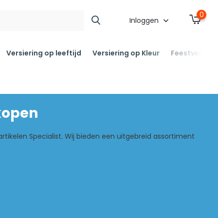
0
Inloggen
Versiering op leeftijd
Versiering op Kleur
Feestversier
 kopen
ikelen Specialist. Wij bieden een uitgebreid assortiment