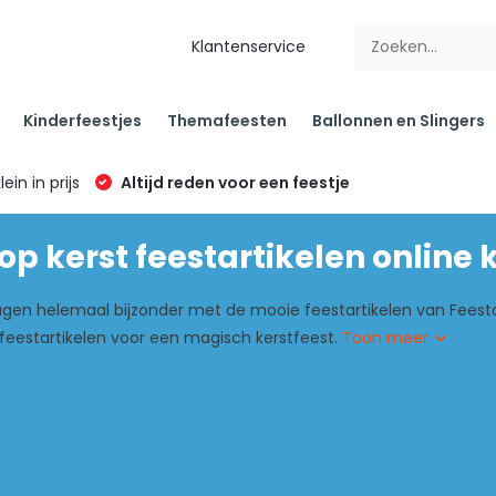
Klantenservice
Kinderfeestjes
Themafeesten
Ballonnen en Slingers
klein in prijs
Altijd reden voor een feestje
p kerst feestartikelen online
en helemaal bijzonder met de mooie feestartikelen van Feestart
feestartikelen voor een magisch kerstfeest.
Toon meer