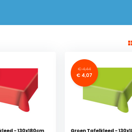
€ 4,44
€ 4,07
kleed - 130x180cm
Groen Tafelkleed - 130x