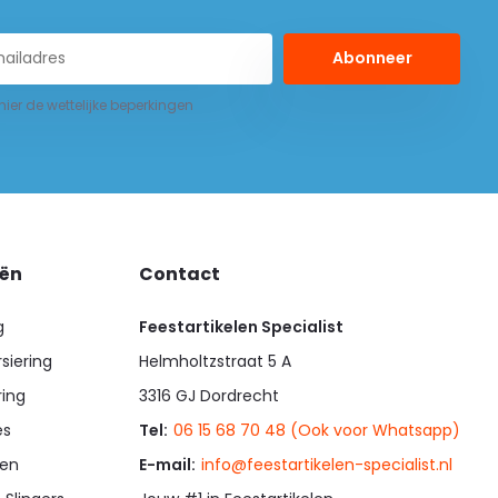
Abonneer
 hier de wettelijke beperkingen
eën
Contact
g
Feestartikelen Specialist
siering
Helmholtzstraat 5 A
ring
3316 GJ Dordrecht
es
Tel:
06 15 68 70 48 (Ook voor Whatsapp)
en
E-mail:
info@feestartikelen-specialist.nl