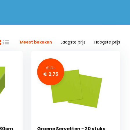
Meest bekeken
Laagste prijs
Hoogste prijs
€ 3,-
€ 2,75
180cm
Groene Servetten - 20 stuks