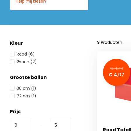
Help mij kiezen
9
Producten
Kleur
Rood
(6)
Groen
(2)
€ 4,44
€ 4,07
Grootte ballon
30 cm
(1)
72 cm
(1)
Prijs
-
Rood Tafel