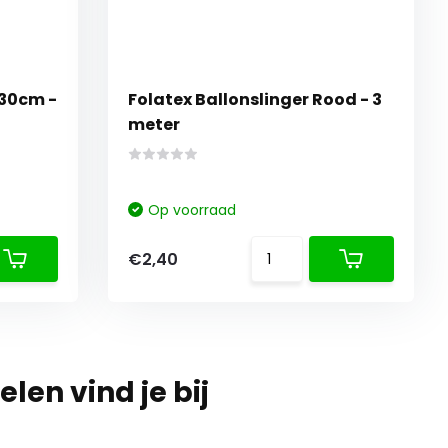
 30cm -
Folatex Ballonslinger Rood - 3
meter
Op voorraad
€2,40
len vind je bij