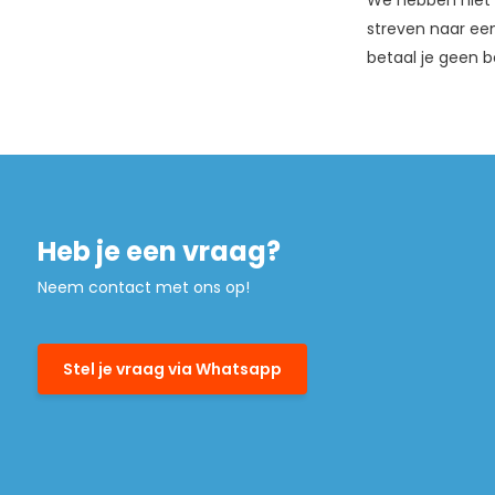
We hebben niet a
streven naar een
betaal je geen b
Heb je een vraag?
Neem contact met ons op!
Stel je vraag via Whatsapp