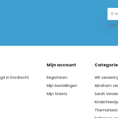
* Lees
Mijn account
Categori
igd in Dordrecht
Registreren
WK versierin
Mijn bestellingen
Abraham ver
Mijn tickets
Sarah Versie
Kinderfeestj
Themafeest