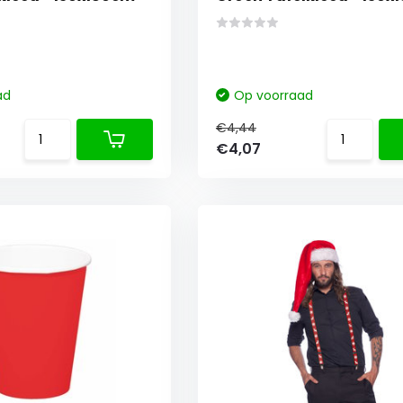
ad
Op voorraad
€4,44
€4,07