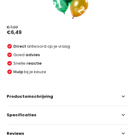
€7,08
€6,49
Direct
antwoord op je vraag
Goed
advies
Snelle
reactie
Hulp
bij je keuze
Productomschrijving
Specificaties
Reviews