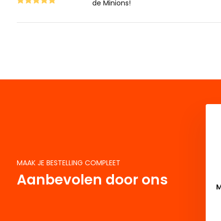
de Minions!
MAAK JE BESTELLING COMPLEET
Aanbevolen door ons
M