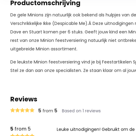
Productomschrijving
De gele Minions zijn natuurlijk ook bekend als hulpjes van de
Verschrikkelijke Ikke (Despicable Me).Â Deze uitnodiginge
Dave en Stuart komen per 6 stuks. Geeft jouw kind een Mi
rest van onze Minion feestversiering natuurlijk niet ontbrek
uitgebreide Minion assortiment.
De leukste Minion feestversiering vind je bij Feestartikelen 
Stel ze dan aan onze specialisten. Ze staan klaar om al jo
Reviews
5
5
from
Based on 1 reviews
5
from 5
Leuke uitnodigingen! Gebruikt om de vr