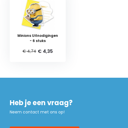
Minions Uitnodigingen
- 6 stuks
€ 4,35
€ 4,74
Heb je een vraag?
Neem contact met ons op!