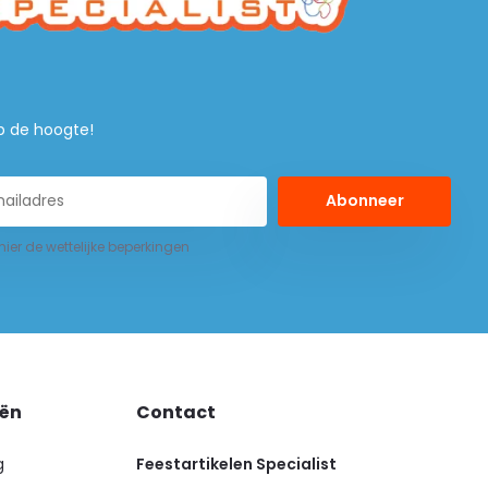
 op de hoogte!
Abonneer
 hier de wettelijke beperkingen
eën
Contact
g
Feestartikelen Specialist