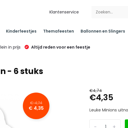
Klantenservice
Kinderfeestjes
Themafeesten
Ballonnen en Slingers
klein in prijs
Altijd reden voor een feestje
n - 6 stuks
€4,74
€4,35
€ 4,74
€ 4,35
Leuke Minions uitno
-
+