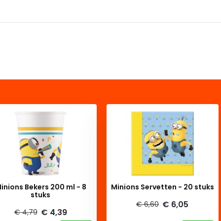
inions Bekers 200 ml - 8
Minions Servetten - 20 stuks
stuks
€ 6,05
€ 6,60
€ 4,39
€ 4,79