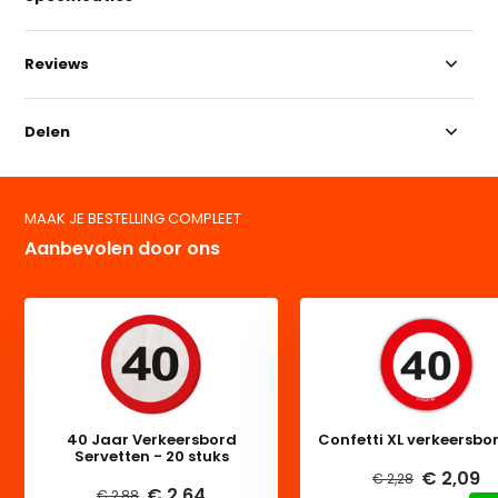
Reviews
Delen
MAAK JE BESTELLING COMPLEET
Aanbevolen door ons
40 Jaar Verkeersbord
Confetti XL verkeersbo
Servetten - 20 stuks
€ 2,09
€ 2,28
€ 2,64
€ 2,88