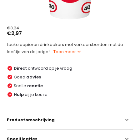
€3,24
€2,97
Leuke papieren drinkbekers met verkeersborden met de
leeftijd van de jarige!...
Toon meer
Direct
antwoord op je vraag
Goed
advies
Snelle
reactie
Hulp
bij je keuze
Productomschrijving
Specificaties