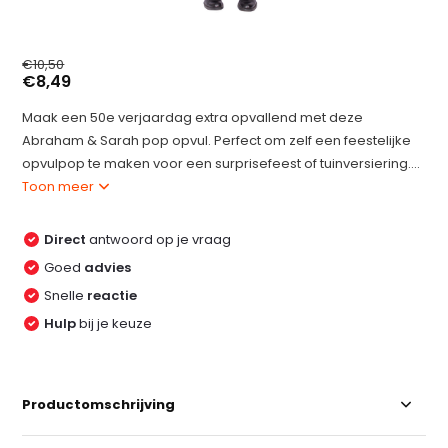
€10,50
€8,49
Maak een 50e verjaardag extra opvallend met deze
Abraham & Sarah pop opvul. Perfect om zelf een feestelijke
opvulpop te maken voor een surprisefeest of tuinversiering....
Toon meer
Direct
antwoord op je vraag
Goed
advies
Snelle
reactie
Hulp
bij je keuze
Productomschrijving