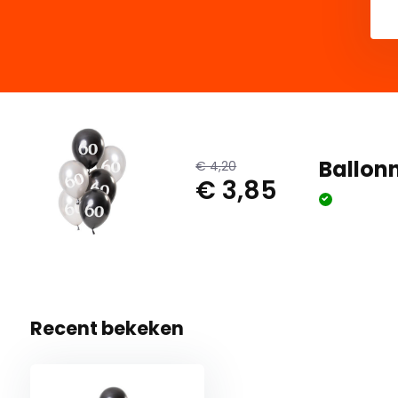
Ballonn
€ 4,20
€ 3,85
Recent bekeken