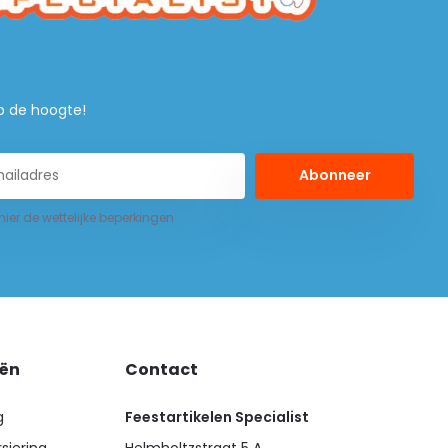
 op de hoogte!
Abonneer
 hier de wettelijke beperkingen
eën
Contact
g
Feestartikelen Specialist
siering
Helmholtzstraat 5 A