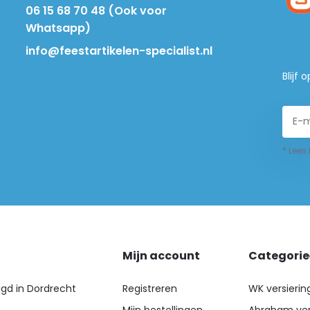
06 15 68 70 48 (Ook voor
Whatsapp)
info@feestartikelen-specialist.nl
Blijf
* Lees
Mijn account
Categori
igd in Dordrecht
Registreren
WK versierin
Mijn bestellingen
Abraham ver