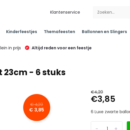
Klantenservice
Kinderfeestjes
Themafeesten
Ballonnen en Slingers
klein in prijs
Altijd reden voor een feestje
t 23cm - 6 stuks
€4,20
€3,85
€ 4,20
€ 3,85
6 Luxe zwarte bal
-
+