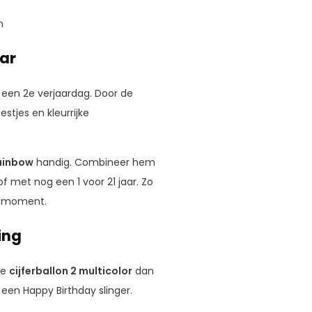
n
aar
r een 2e verjaardag. Door de
estjes en kleurrijke
rainbow
handig. Combineer hem
of met nog een 1 voor 21 jaar. Zo
et moment.
ing
ze
cijferballon 2 multicolor
dan
 een Happy Birthday slinger.