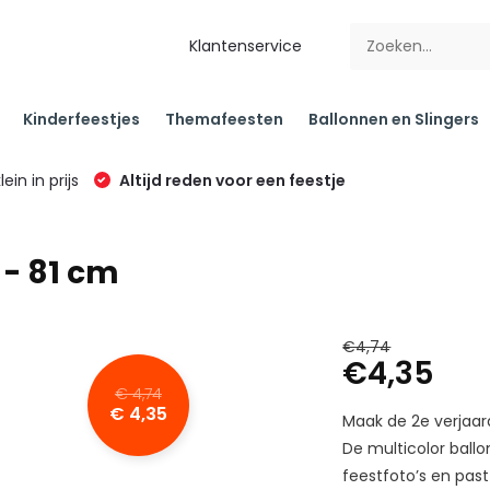
Klantenservice
Kinderfeestjes
Themafeesten
Ballonnen en Slingers
klein in prijs
Altijd reden voor een feestje
 - 81 cm
€4,74
€4,35
€ 4,74
€ 4,35
Maak de 2e verjaard
De multicolor ballo
feestfoto’s en past 