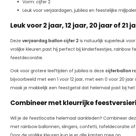
Vorm: cijfer 2
Leuk voor verjaardagen, jubilea en feestelijke mijlpale
Leuk voor 2 jaar, 12 jaar, 20 jaar of 21 j
Deze
verjaardag ballon cijfer 2
is natuurlijk superleuk voo
vrolijke kleuren past hij perfect bij kinderfeestjes, rainbow fe
feestdecoratie.
Ook voor grotere leeftijden of jubilea is deze
cijferballon 
bijvoorbeeld met een 1 voor 12 jaar, met een 0 voor 20 jaar 
maak je makkelijk een feestgetal dat helemaal past bij h
Combineer met kleurrijke feestversier
Wil je de feestlocatie helemaal aankleden? Combineer de
met rainbow ballonnen, slingers, confetti, tafeldecoratie of
Door de vrolijke kleuren kun je er alle kanten mee op.