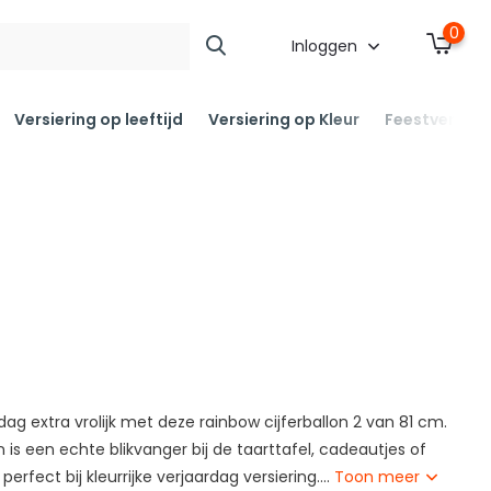
0
Inloggen
Versiering op leeftijd
Versiering op Kleur
Feestversier
ag extra vrolijk met deze rainbow cijferballon 2 van 81 cm.
n is een echte blikvanger bij de taarttafel, cadeautjes of
perfect bij kleurrijke verjaardag versiering....
Toon meer