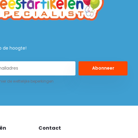
 op de hoogte!
Abonneer
 hier de wettelijke beperkingen
eën
Contact