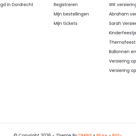
igd in Dordrecht
Registreren
WK versierin
Mijn bestellingen
Abraham ver
Mijn tickets
Sarah Versie
Kinderfeestj
Themafeest
Ballonnen en
Versiering op
Versiering op
© Copyright 2026 - Theme By
DMWS
x
Plus+
-
RSS-