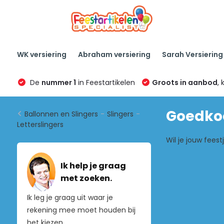
WK versiering
Abraham versiering
Sarah Versiering
De
nummer 1
in Feestartikelen
Groots in aanbod
, 
Goedkoo
Ballonnen en Slingers
-
Slingers
-
Letterslingers
Wil je jouw fees
Ik help je graag
met zoeken.
Ik leg je graag uit waar je
rekening mee moet houden bij
het kiezen.