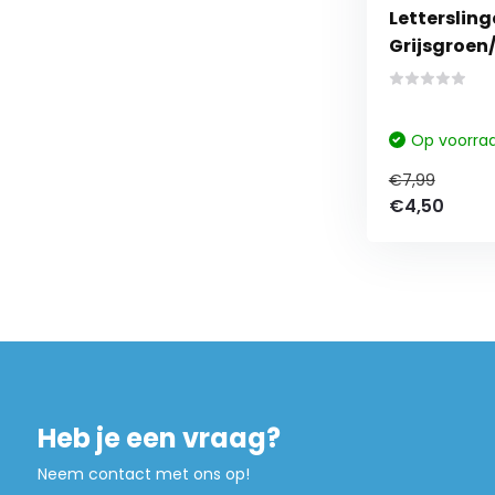
Lettersling
Grijsgroen
Op voorra
€7,99
€4,50
Heb je een vraag?
Neem contact met ons op!