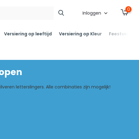
0
Inloggen
Versiering op leeftijd
Versiering op Kleur
Feestversier
kopen
eren letterslingers. Alle combinaties zijn mogelijk!