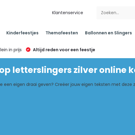
Klantenservice
Kinderfeestjes
Themafeesten
Ballonnen en Slingers
klein in prijs
Altijd reden voor een feestje
p letterslingers zilver online 
tje een eigen draai geven? Creëer jouw eigen teksten met deze zilv