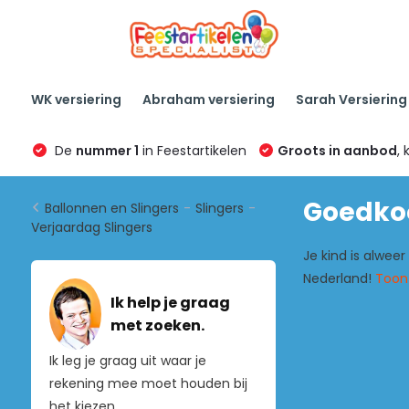
WK versiering
Abraham versiering
Sarah Versiering
De
nummer 1
in Feestartikelen
Groots in aanbod
, 
Goedkoo
Ballonnen en Slingers
-
Slingers
-
Verjaardag Slingers
Je kind is alweer
Nederland!
Toon
Ik help je graag
met zoeken.
Ik leg je graag uit waar je
rekening mee moet houden bij
het kiezen.