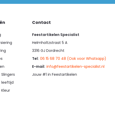
eën
Contact
g
Feestartikelen Specialist
siering
Helmholtzstraat 5 A
ring
3316 GJ Dordrecht
es
Tel:
06 15 68 70 48 (Ook voor Whatsapp)
en
E-mail:
info@feestartikelen-specialist.nl
 Slingers
Jouw #1 in Feestartikelen
 leeftijd
 Kleur