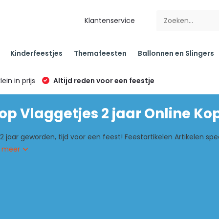
Klantenservice
Kinderfeestjes
Themafeesten
Ballonnen en Slingers
klein in prijs
Altijd reden voor een feestje
p Vlaggetjes 2 jaar Online Ko
 2 jaar geworden, tijd voor een feest! Feestartikelen Artikelen sp
 meer