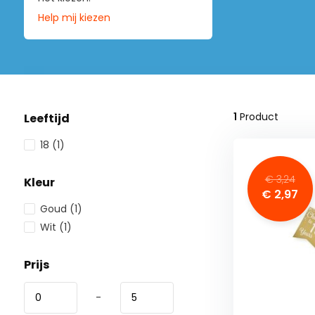
Help mij kiezen
1
Product
Leeftijd
18
(1)
€ 3,24
Kleur
€ 2,97
Goud
(1)
Wit
(1)
Prijs
-