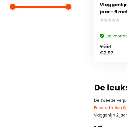
Vlaggenlijn
jaar - 6 me
Op voorra
€3,24
€2,97
De leuks
De tweede verja
Feestartikelen Sp
vlaggenlijn 2 jaar