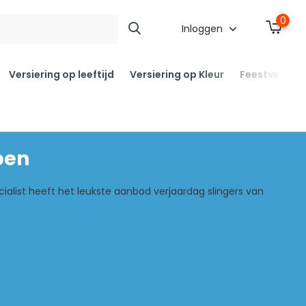
0
Inloggen
Versiering op leeftijd
Versiering op Kleur
Feestversier
pen
ecialist heeft het leukste aanbod verjaardag slingers van