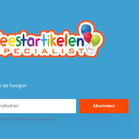
 op de hoogte!
Abonneer
 hier de wettelijke beperkingen