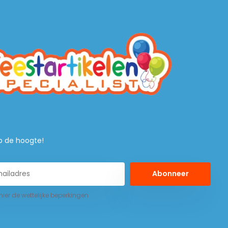
 op de hoogte!
Abonneer
 hier de wettelijke beperkingen