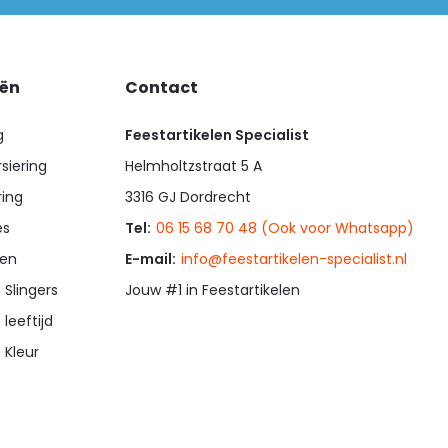
eën
Contact
g
Feestartikelen Specialist
siering
Helmholtzstraat 5 A
ring
3316 GJ Dordrecht
es
Tel:
06 15 68 70 48 (Ook voor Whatsapp)
en
E-mail:
info@feestartikelen-specialist.nl
 Slingers
Jouw #1 in Feestartikelen
 leeftijd
 Kleur