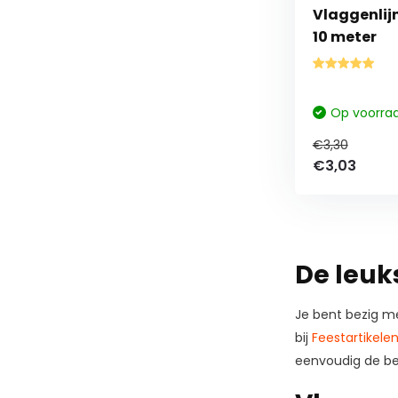
Vlaggenlij
10 meter
Op voorra
€3,30
€3,03
De leuks
Je bent bezig me
bij
Feestartikelen
eenvoudig de best