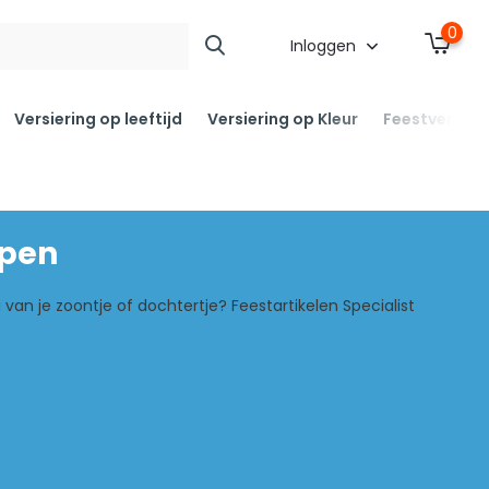
0
Inloggen
Versiering op leeftijd
Versiering op Kleur
Feestversier
open
an je zoontje of dochtertje? Feestartikelen Specialist