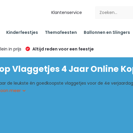
Klantenservice
Kinderfeestjes
Themafeesten
Ballonnen en Slingers
klein in prijs
Altijd reden voor een feestje
p Vlaggetjes 4 Jaar Online K
aar de leukste én goedkoopste vlaggetjes voor de 4e verjaardag v
Toon meer