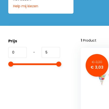
Help mij kiezen
1
Product
Prijs
-
€ 3,30
€ 3,03