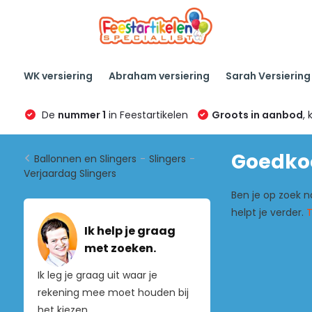
WK versiering
Abraham versiering
Sarah Versiering
De
nummer 1
in Feestartikelen
Groots in aanbod
, 
Goedkoo
Ballonnen en Slingers
-
Slingers
-
Verjaardag Slingers
Ben je op zoek n
helpt je verder.
Ik help je graag
met zoeken.
Ik leg je graag uit waar je
rekening mee moet houden bij
het kiezen.