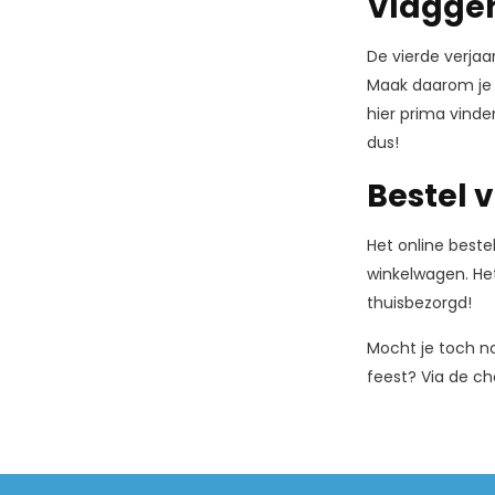
Vlaggenl
De vierde verja
Maak daarom je k
hier prima vinde
dus!
Bestel 
Het online beste
winkelwagen. Het 
thuisbezorgd!
Mocht je toch no
feest? Via de cha