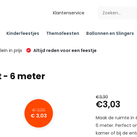
Klantenservice
Kinderfeestjes
Themafeesten
Ballonnen en Slingers
klein in prijs
Altijd reden voor een feestje
 - 6 meter
€3,30
€3,03
€ 3,30
€ 3,03
Maak de ruimte in é
6 meter. Perfect o
kamer of bij de ent