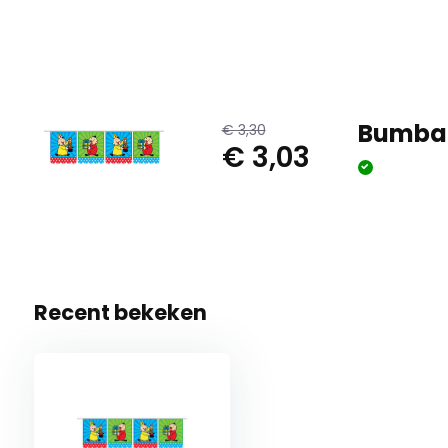
Bumba 
€ 3,30
€ 3,03
Recent bekeken