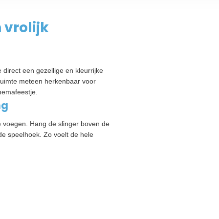
vrolijk
 direct een gezellige en kleurrijke
 ruimte meteen herkenbaar voor
themafeestje.
ng
te voegen. Hang de slinger boven de
 de speelhoek. Zo voelt de hele