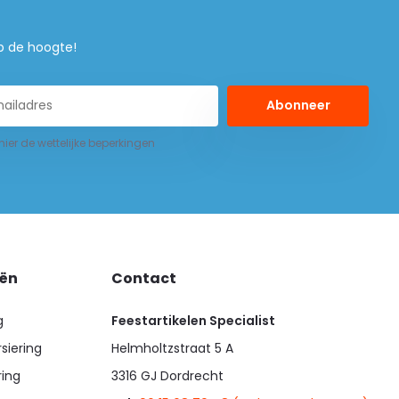
 op de hoogte!
Abonneer
 hier de wettelijke beperkingen
eën
Contact
g
Feestartikelen Specialist
siering
Helmholtzstraat 5 A
ring
3316 GJ Dordrecht