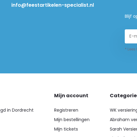
info@feestartikelen-specialist.nl
Blijf
* Lees
Mijn account
Categori
igd in Dordrecht
Registreren
WK versierin
Mijn bestellingen
Abraham ver
Mijn tickets
Sarah Versie