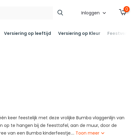
0
Inloggen
Versiering op leeftijd
Versiering op Kleur
Feestversier
én keer feestelijk met deze vrolijke Bumba vlaggenlijn van
m op te hangen bij de feesttafel, aan de muur, door de
ree van een Bumba kinderfeestje....
Toon meer