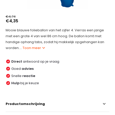
€4,74
€4,35
Mooie blauwe folieballon van het cijfer 4. Verras een jarige
met een grote 4 van wel 86 cm hoog. De ballon komt met
handige ophang tabs, zodat hij makkelijk opgehangen kan
worden....
Toon meer
Direct
antwoord op je vraag
Goed
advies
Snelle
reactie
Hulp
bij je keuze
Productomschrijving