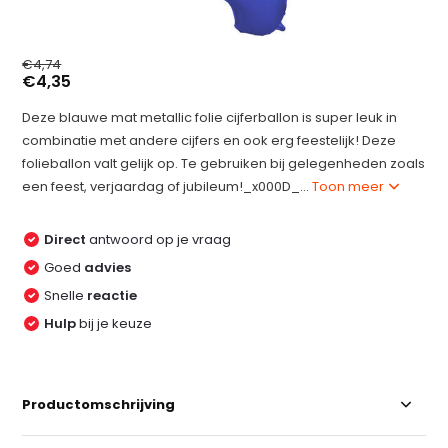
€4,74
€4,35
Deze blauwe mat metallic folie cijferballon is super leuk in
combinatie met andere cijfers en ook erg feestelijk! Deze
folieballon valt gelijk op. Te gebruiken bij gelegenheden zoals
een feest, verjaardag of jubileum!_x000D_...
Toon meer
Direct
antwoord op je vraag
Goed
advies
Snelle
reactie
Hulp
bij je keuze
Productomschrijving