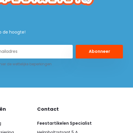
 op de hoogte!
Abonneer
 hier de wettelijke beperkingen
eën
Contact
g
Feestartikelen Specialist
siering
Helmholtzstraat 5 A