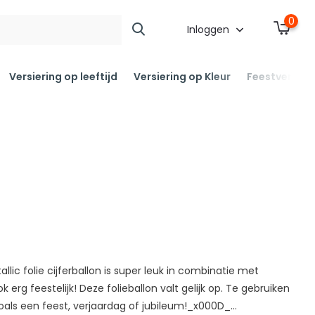
0
Inloggen
Versiering op leeftijd
Versiering op Kleur
Feestversier
lic folie cijferballon is super leuk in combinatie met
k erg feestelijk! Deze folieballon valt gelijk op. Te gebruiken
als een feest, verjaardag of jubileum!_x000D_...