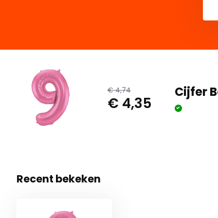
Cijfer 
€ 4,74
€ 4,35
Recent bekeken