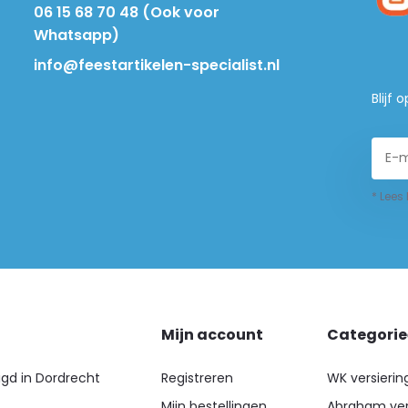
06 15 68 70 48 (Ook voor
Whatsapp)
info@feestartikelen-specialist.nl
Blijf
* Lees
Mijn account
Categori
igd in Dordrecht
Registreren
WK versierin
Mijn bestellingen
Abraham ver