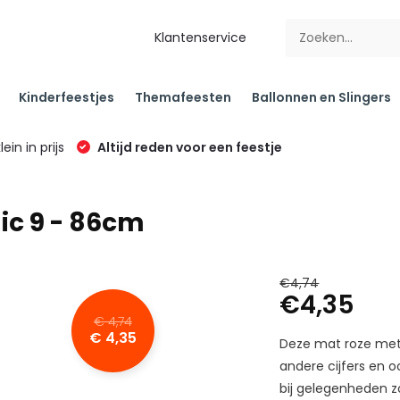
Klantenservice
Kinderfeestjes
Themafeesten
Ballonnen en Slingers
klein in prijs
Altijd reden voor een feestje
lic 9 - 86cm
€4,74
€4,35
€ 4,74
€ 4,35
Deze mat roze metal
andere cijfers en oo
bij gelegenheden zo