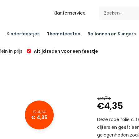
Klantenservice
Kinderfeestjes
Themafeesten
Ballonnen en Slingers
klein in prijs
Altijd reden voor een feestje
€4,74
€4,35
€ 4,74
€ 4,35
Deze rode folie cij
cijfers en geeft een
gelegenheden zoals