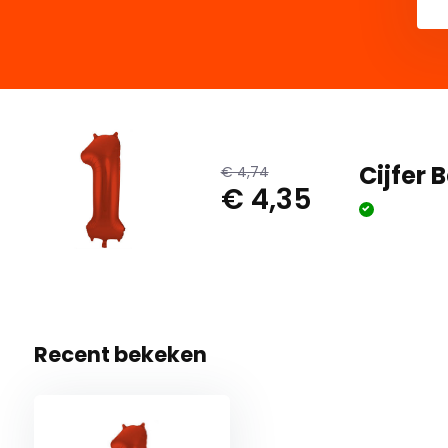
Cijfer 
€ 4,74
€ 4,35
Recent bekeken