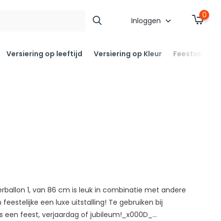
0
Inloggen
Versiering op leeftijd
Versiering op Kleur
Feestversier
ferballon 1, van 86 cm is leuk in combinatie met andere
 feestelijke een luxe uitstalling! Te gebruiken bij
 een feest, verjaardag of jubileum!_x000D_...