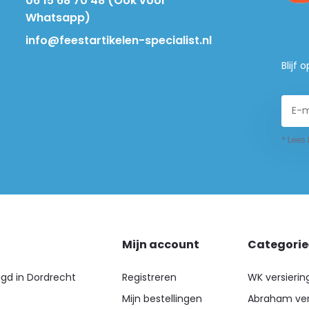
06 15 68 70 48 (Ook voor
Whatsapp)
info@feestartikelen-specialist.nl
Blijf
* Lees
Mijn account
Categori
igd in Dordrecht
Registreren
WK versierin
Mijn bestellingen
Abraham ver