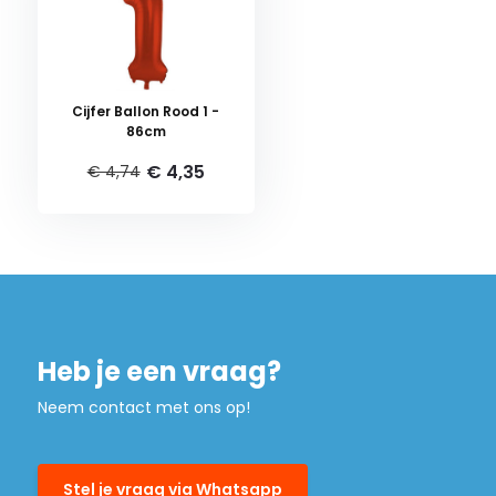
Cijfer Ballon Rood 1 -
86cm
€ 4,35
€ 4,74
Heb je een vraag?
Neem contact met ons op!
Stel je vraag via Whatsapp