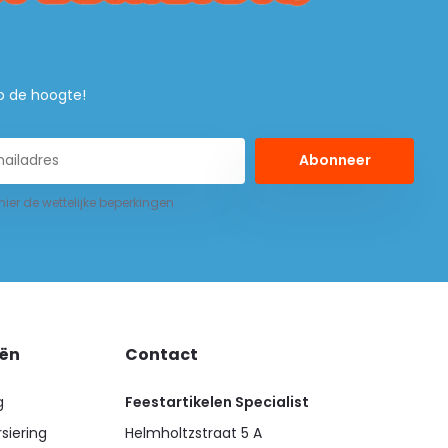
 op de hoogte!
Abonneer
 hier de wettelijke beperkingen
eën
Contact
g
Feestartikelen Specialist
siering
Helmholtzstraat 5 A