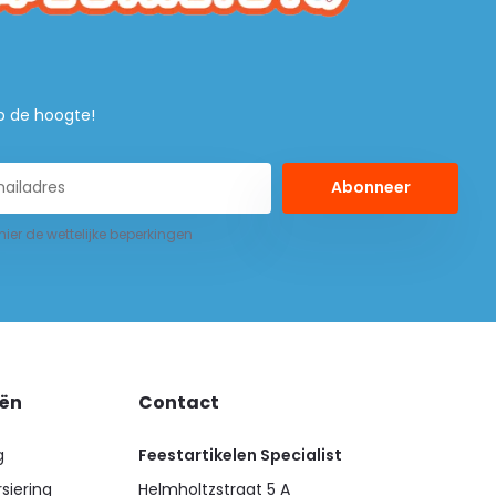
 op de hoogte!
Abonneer
 hier de wettelijke beperkingen
eën
Contact
g
Feestartikelen Specialist
siering
Helmholtzstraat 5 A