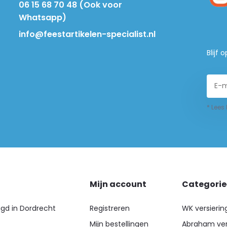
06 15 68 70 48 (Ook voor
Whatsapp)
info@feestartikelen-specialist.nl
Blijf
* Lees
Mijn account
Categori
igd in Dordrecht
Registreren
WK versierin
Mijn bestellingen
Abraham ver