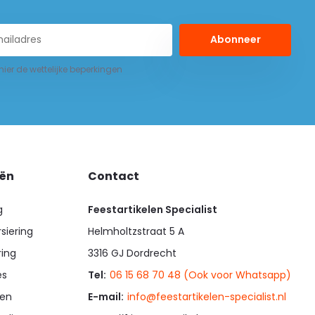
Abonneer
 hier de wettelijke beperkingen
eën
Contact
g
Feestartikelen Specialist
siering
Helmholtzstraat 5 A
ring
3316 GJ Dordrecht
es
Tel:
06 15 68 70 48 (Ook voor Whatsapp)
en
E-mail:
info@feestartikelen-specialist.nl