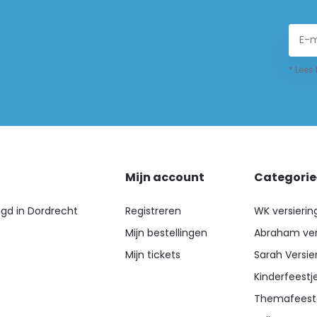
* Lees
Mijn account
Categori
igd in Dordrecht
Registreren
WK versierin
Mijn bestellingen
Abraham ver
Mijn tickets
Sarah Versie
Kinderfeestj
Themafeest