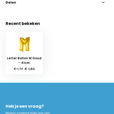
Delen
Recent bekeken
Letter Ballon M Goud
- 41cm
€ 1,74
€ 1,60
Heb je een vraag?
Neem contact met ons op!