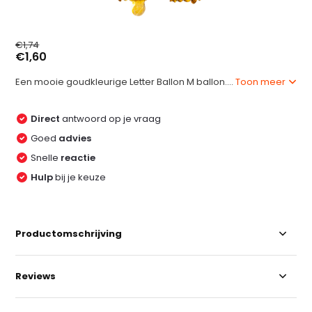
€1,74
€1,60
Een mooie goudkleurige Letter Ballon M ballon....
Toon meer
Direct
antwoord op je vraag
Goed
advies
Snelle
reactie
Hulp
bij je keuze
Productomschrijving
Reviews