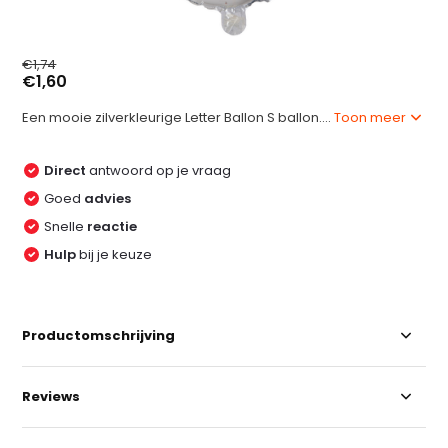
€1,74
€1,60
Een mooie zilverkleurige Letter Ballon S ballon....
Toon meer
Direct
antwoord op je vraag
Goed
advies
Snelle
reactie
Hulp
bij je keuze
Productomschrijving
Reviews