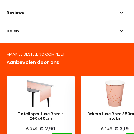
Reviews
Delen
MAAK JE BESTELLING COMPLEET
Aanbevolen door ons
Tafelloper Luxe Roze -
Bekers Luxe Roze 350ml
240x40cm
stuks
€ 2,90
€ 3,19
€ 3,49
€ 3,48