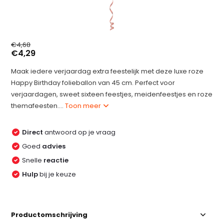
€4,68
€4,29
Maak iedere verjaardag extra feestelijk met deze luxe roze
Happy Birthday folieballon van 45 cm. Perfect voor
verjaardagen, sweet sixteen feestjes, meidenfeestjes en roze
themafeesten....
Toon meer
Direct
antwoord op je vraag
Goed
advies
Snelle
reactie
Hulp
bij je keuze
Productomschrijving