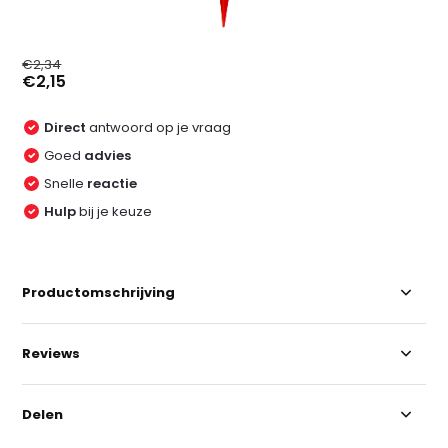
€2,34
€2,15
Direct
antwoord op je vraag
Goed
advies
Snelle
reactie
Hulp
bij je keuze
Productomschrijving
Reviews
Delen