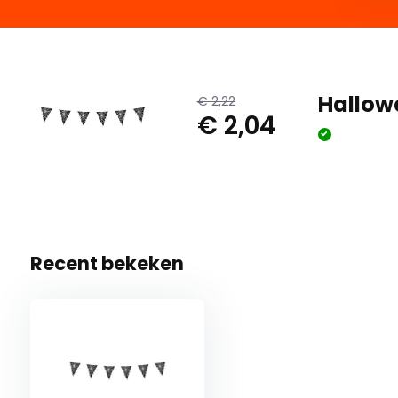
Hallow
€ 2,22
€ 2,04
Recent bekeken