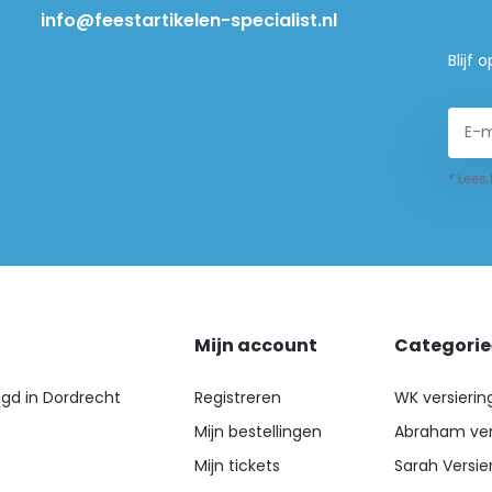
info@feestartikelen-specialist.nl
Blijf
* Lees
Mijn account
Categori
igd in Dordrecht
Registreren
WK versierin
Mijn bestellingen
Abraham ver
Mijn tickets
Sarah Versie