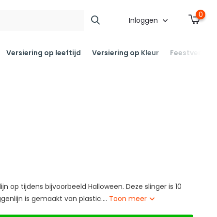
0
Inloggen
Versiering op leeftijd
Versiering op Kleur
Feestversier
jn op tijdens bijvoorbeeld Halloween. Deze slinger is 10
genlijn is gemaakt van plastic....
Toon meer