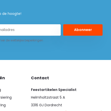
 op de hoogte!
Abonneer
 hier de wettelijke beperkingen
eën
Contact
g
Feestartikelen Specialist
siering
Helmholtzstraat 5 A
ring
3316 GJ Dordrecht