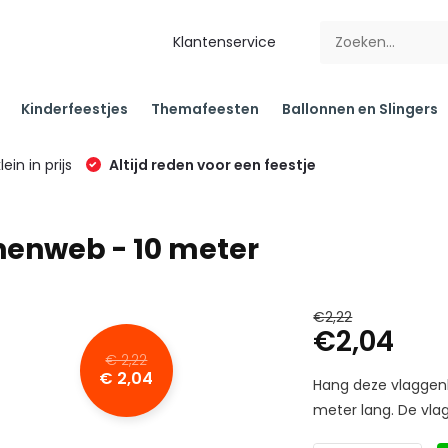
Klantenservice
Kinderfeestjes
Themafeesten
Ballonnen en Slingers
klein in prijs
Altijd reden voor een feestje
nenweb - 10 meter
€2,22
€2,04
€ 2,22
€ 2,04
Hang deze vlaggenli
meter lang. De vlag