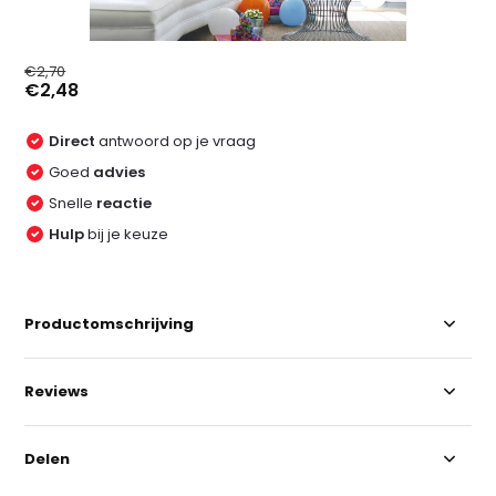
€2,70
€2,48
Direct
antwoord op je vraag
Goed
advies
Snelle
reactie
Hulp
bij je keuze
Productomschrijving
Reviews
Delen