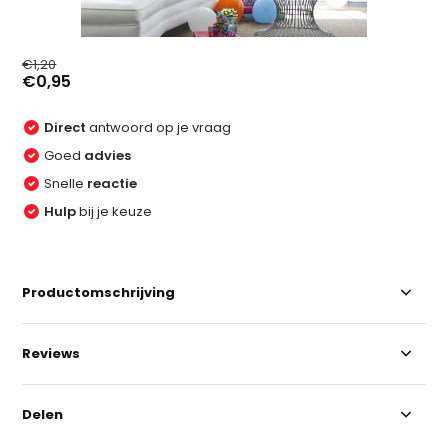
€1,20
€0,95
Direct
antwoord op je vraag
Goed
advies
Snelle
reactie
Hulp
bij je keuze
Productomschrijving
Reviews
Delen