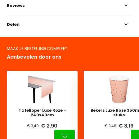
Reviews
Delen
MAAK JE BESTELLING COMPLEET
Aanbevolen door ons
Tafelloper Luxe Roze -
Bekers Luxe Roze 350ml
240x40cm
stuks
€ 2,90
€ 3,19
€ 3,49
€ 3,48