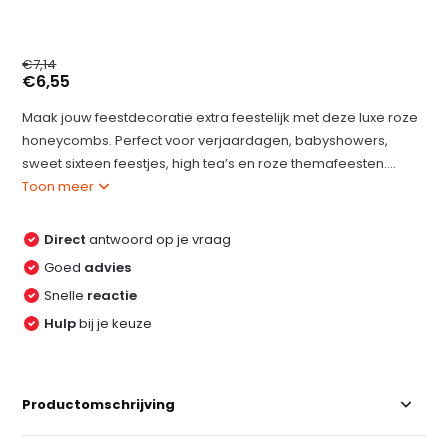
€7,14
€6,55
Maak jouw feestdecoratie extra feestelijk met deze luxe roze
honeycombs. Perfect voor verjaardagen, babyshowers,
sweet sixteen feestjes, high tea’s en roze themafeesten....
Toon meer
Direct
antwoord op je vraag
Goed
advies
Snelle
reactie
Hulp
bij je keuze
Productomschrijving