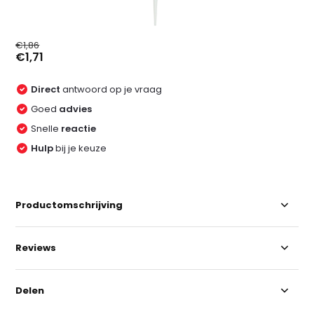
€1,86
€1,71
Direct
antwoord op je vraag
Goed
advies
Snelle
reactie
Hulp
bij je keuze
Productomschrijving
Reviews
Delen