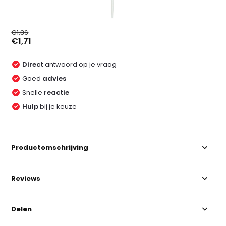
€1,86
€1,71
Direct
antwoord op je vraag
Goed
advies
Snelle
reactie
Hulp
bij je keuze
Productomschrijving
Reviews
Delen