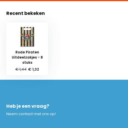
Recent bekeken
Rode Piraten
Uitdeelzakjes - 8
stuks
€ 1,44
€ 1,32
Heb je een vraag?
Neem contact met ons op!