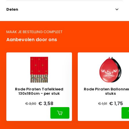
Delen
MAAK JE BESTELLING COMPLEET
Aanbevolen door ons
Rode Piraten Tafelkleed
Rode Piraten Ballonne
130x180cm - per stuk
stuks
€ 3,58
€ 1,75
€ 3,90
€ 1,91