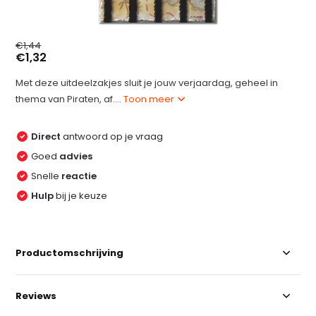
€1,44
€1,32
Met deze uitdeelzakjes sluit je jouw verjaardag, geheel in
thema van Piraten, af....
Toon meer
Direct
antwoord op je vraag
Goed
advies
Snelle
reactie
Hulp
bij je keuze
Productomschrijving
Reviews