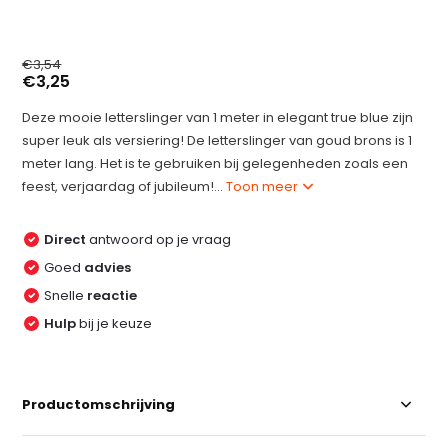
€3,54
€3,25
Deze mooie letterslinger van 1 meter in elegant true blue zijn
super leuk als versiering! De letterslinger van goud brons is 1
meter lang. Het is te gebruiken bij gelegenheden zoals een
feest, verjaardag of jubileum!...
Toon meer
Direct
antwoord op je vraag
Goed
advies
Snelle
reactie
Hulp
bij je keuze
Productomschrijving