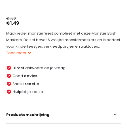
€1,80
€1,49
Maak ieder monsterfeest compleet met deze Monster Bash
Maskers. De set bevat 6 vrolijke monstermaskers en is perfect
voor kinderfeestjes, verkleedpartijen en traktaties....
Toon meer
Direct
antwoord op je vraag
Goed
advies
Snelle
reactie
Hulp
bij je keuze
Productomschrijving