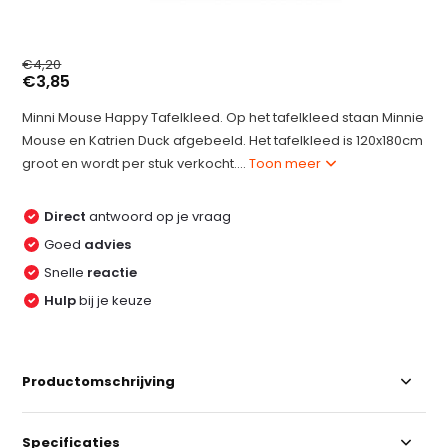
€4,20
€3,85
Minni Mouse Happy Tafelkleed. Op het tafelkleed staan Minnie
Mouse en Katrien Duck afgebeeld. Het tafelkleed is 120x180cm
groot en wordt per stuk verkocht....
Toon meer
Direct
antwoord op je vraag
Goed
advies
Snelle
reactie
Hulp
bij je keuze
Productomschrijving
Specificaties