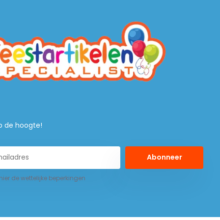
 op de hoogte!
Abonneer
 hier de wettelijke beperkingen