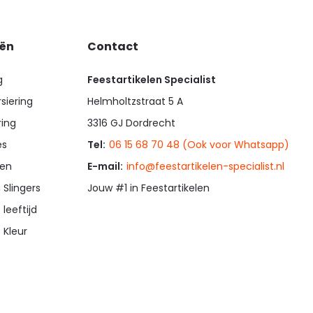
eën
Contact
g
Feestartikelen Specialist
siering
Helmholtzstraat 5 A
ring
3316 GJ Dordrecht
es
Tel:
06 15 68 70 48 (Ook voor Whatsapp)
en
E-mail:
info@feestartikelen-specialist.nl
 Slingers
Jouw #1 in Feestartikelen
 leeftijd
 Kleur