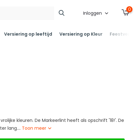
0
Inloggen
Versiering op leeftijd
Versiering op Kleur
Feestversier
vrolijke kleuren. De Markeerlint heeft als opschrift '18!'. De
er lang....
Toon meer