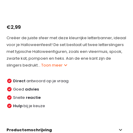
€2,99
Creëer de juiste sfeer met deze kleurrijke letterbanner, ideaal
voor je Halloweenfeest! De set bestaat uit twee letterslingers
met typische Halloweenfiguren, zoals een vleermuis, spook,
zwarte kat, pompoen en heks. Aan de ene kant zijn de
slingers bedrukt...
Toon meer
Direct
antwoord op je vraag
Goed
advies
Snelle
reactie
Hulp
bij je keuze
Productomschrijving