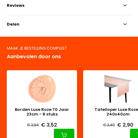
Reviews
Delen
MAAK JE BESTELLING COMPLEET
Aanbevolen door ons
Borden Luxe Roze 70 Jaar
Tafelloper Luxe Roze
23cm - 8 stuks
240x40cm
€ 3,52
€ 2,90
€ 3,84
€ 3,49