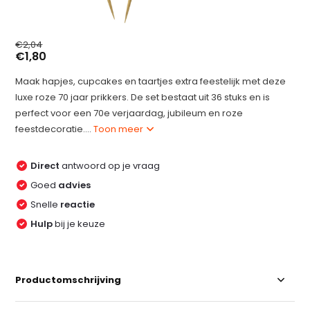
€2,04
€1,80
Maak hapjes, cupcakes en taartjes extra feestelijk met deze
luxe roze 70 jaar prikkers. De set bestaat uit 36 stuks en is
perfect voor een 70e verjaardag, jubileum en roze
feestdecoratie....
Toon meer
Direct
antwoord op je vraag
Goed
advies
Snelle
reactie
Hulp
bij je keuze
Productomschrijving