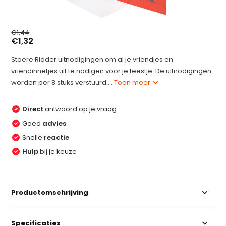
€1,44
€1,32
Stoere Ridder uitnodigingen om al je vriendjes en
vriendinnetjes uit te nodigen voor je feestje. De uitnodigingen
worden per 8 stuks verstuurd....
Toon meer
Direct
antwoord op je vraag
Goed
advies
Snelle
reactie
Hulp
bij je keuze
Productomschrijving
Specificaties