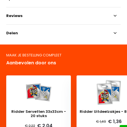
Reviews
Delen
MAAK JE BESTELLING COMPLEET
Aanbevolen door ons
Ridder Servetten 33x33cm -
Ridder Uitdeelzakjes - 8
20 stuks
€ 1,36
€ 1,49
€ 2,04
€ 2,22