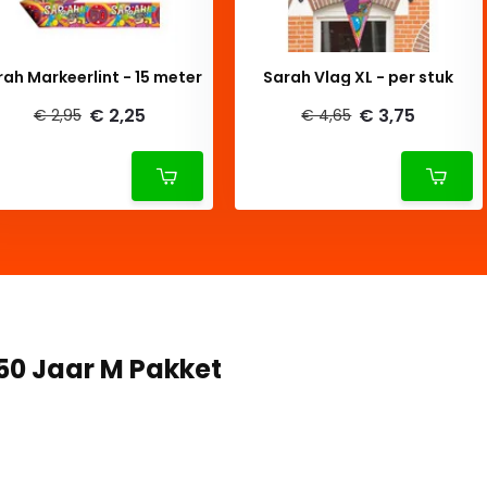
rah Markeerlint - 15 meter
Sarah Vlag XL - per stuk
€ 2,25
€ 3,75
€ 2,95
€ 4,65
50 Jaar M Pakket