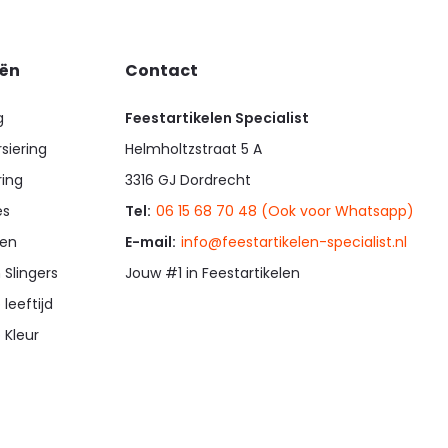
eën
Contact
g
Feestartikelen Specialist
siering
Helmholtzstraat 5 A
ring
3316 GJ Dordrecht
es
Tel:
06 15 68 70 48 (Ook voor Whatsapp)
en
E-mail:
info@feestartikelen-specialist.nl
 Slingers
Jouw #1 in Feestartikelen
 leeftijd
 Kleur