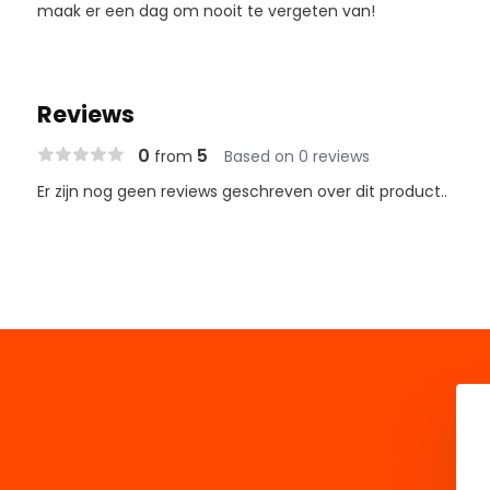
maak er een dag om nooit te vergeten van!
Reviews
0
5
from
Based on 0 reviews
Er zijn nog geen reviews geschreven over dit product..
Sarah 50 Jaar S Pakket
€ 6,99