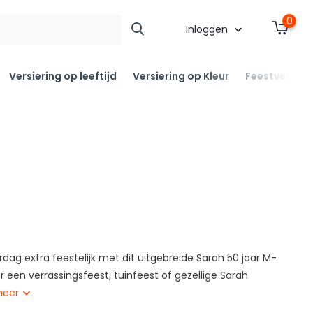
0
Inloggen
Versiering op leeftijd
Versiering op Kleur
Feestversier
rdag extra feestelijk met dit uitgebreide Sarah 50 jaar M-
r een verrassingsfeest, tuinfeest of gezellige Sarah
meer