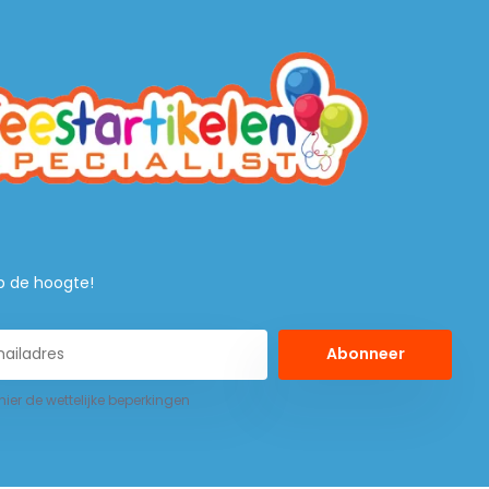
 op de hoogte!
Abonneer
 hier de wettelijke beperkingen