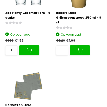
Zoo Party Glasmarkers - 6
Bekers Luxe
stuks
Grijsgroen/goud 250ml - 8
st...
Op voorraad
Op voorraad
€1,80
€1,55
€2,29
€1,99
Servetten Luxe