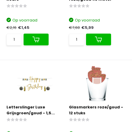
Op voorraad
Op voorraad
€2,16
€1,45
€7,68
€5,99
Letterslinger Luxe
Glasmarkers roze/goud -
Grijsgroen/goud - 1,5...
12 stuks