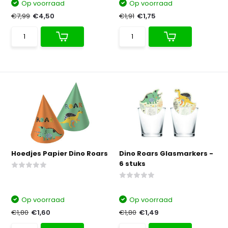
Op voorraad
Op voorraad
€7,99
€4,50
€1,91
€1,75
Hoedjes Papier Dino Roars
Dino Roars Glasmarkers -
6 stuks
Op voorraad
Op voorraad
€1,80
€1,60
€1,80
€1,49