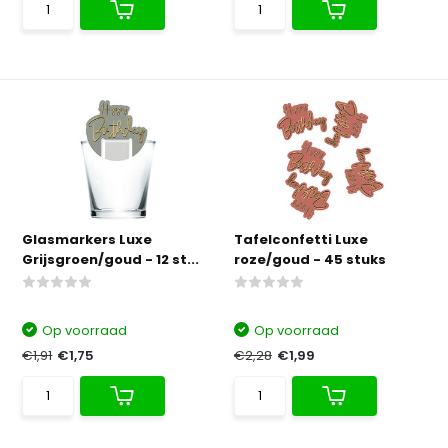
Glasmarkers Luxe
Tafelconfetti Luxe
Grijsgroen/goud - 12 st...
roze/goud - 45 stuks
Op voorraad
Op voorraad
€1,91
€1,75
€2,28
€1,99