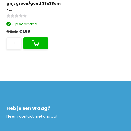
grijsgroen/goud 33x33cm
-...
Op voorraad
€2,52
€1,99
Heb je een vraag?
Neem contact met ons op!