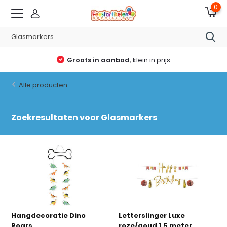
0
Altijd reden voor een feestje
Alle producten
Zoekresultaten voor Glasmarkers
Hangdecoratie Dino
Letterslinger Luxe
Roars
roze/goud 1.5 meter