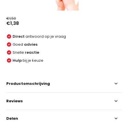
€1,50
€1,38
Direct
antwoord op je vraag
Goed
advies
Snelle
reactie
Hulp
bij je keuze
Productomschrijving
Reviews
Delen